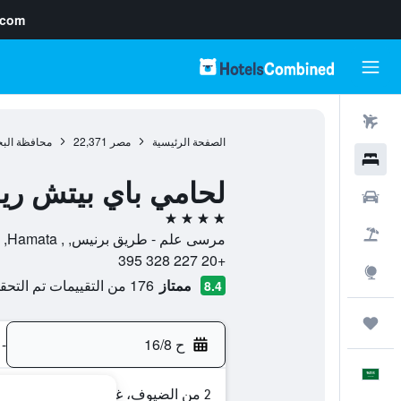
.com
رحلات طيران
الصفحة الرئيسية
مصر
22,371
محافظة البح
فنادق
لحامي باي بيتش ريز
سيارات
4 نجوم
حزم العروض
مرسى علم - طريق برنيس, , Hamata, محافظة البحر الأحمر, مصر
+20 227 328 395
استكشاف
ممتاز
176 من التقييمات تم التحقق منها
8.4
رحلات
ح 16/8
-
العَرَبِيَّة
2 من الضيوف، غرفة واحدة