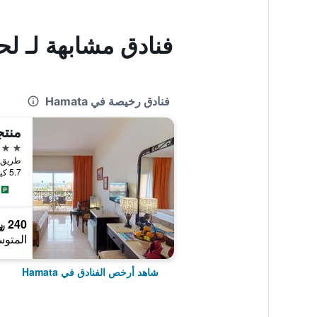
فنادق مشابهة لـ لح
فنادق رخيصة في Hamata
3 نجوم
5.7 كيلومتر عن وسط المدينة
240 ﷼
المتوس
شاهد أرخص الفنادق في Hamata