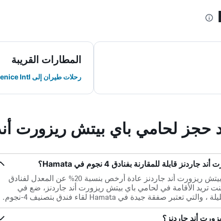
المطارات القريبة
رحلات طيران إلى Berenice Intl
د حجز لحامي باي بيتش ريزورت أند
ز قابلة للمقارنة بفنادق 4 نجوم في Hamata؟
تكون الأسعار لكل ليلة في لحامي باي بيتش ريزورت أند جاردنز عادة أرخص بنسبة 20% عن المعدل لفنادق
ف 4-نجوم في Hamata. إذا كنت تريد الأقامة في لحامي باي بيتش ريزورت أند جاردنز، ضع في
زورت أند جاردنز؟