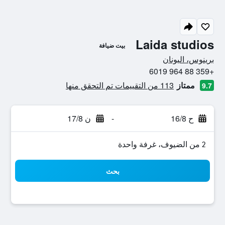
Laida studios
بيت ضيافة
0 نجمة
برينوس، اليونان
+359 88 964 6019
ممتاز
113 من التقييمات تم التحقق منها
9.7
ح 16/8
-
ن 17/8
2 من الضيوف، غرفة واحدة
بحث