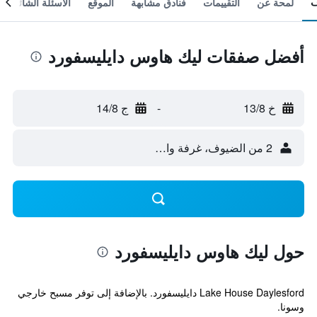
لمحة عن
التقييمات
فنادق مشابهة
الموقع
الأسئلة الشائعة
أفضل صفقات ليك هاوس دايليسفورد
خ 13/8
-
ج 14/8
2 من الضيوف، غرفة واحدة
حول ليك هاوس دايليسفورد
Lake House Daylesford دايليسفورد. بالإضافة إلى توفر مسبح خارجي
وسونا.