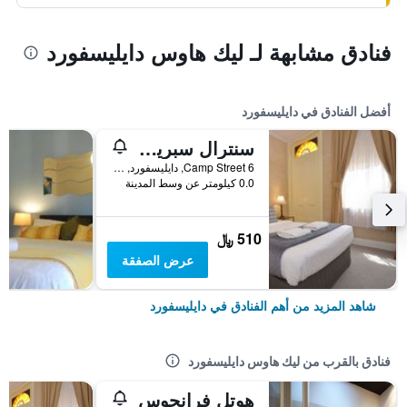
فنادق مشابهة لـ ليك هاوس دايليسفورد
أفضل الفنادق في دايليسفورد
سنترال سبرينغز إن
6 Camp Street, دايليسفورد, VIC, أستراليا
0.0 كيلومتر عن وسط المدينة
510 ﷼
عرض الصفقة
شاهد المزيد من أهم الفنادق في دايليسفورد
فنادق بالقرب من ليك هاوس دايليسفورد
هوتل فرانجوس