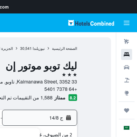
.com
رحلات طيران
الصفحة الرئيسية
نيوزيلندا
30,541
الجزيرة 
فنادق
ليك توبو موتور إن
سيارات
3 نجوم
حزم العروض
33 Kaimanawa Street, 3352, تاوبو, منطقة وايكاتو, نيوزيلندا
+64 7378 5401
استكشاف
ممتاز
1,588 من التقييمات تم التحقق منها
8.2
رحلات
ج 14/8
-
العَرَبِيَّة
2 من الضيوف، غرفة واحدة