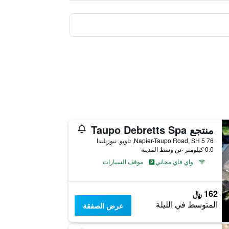
منتجع Taupo Debretts Spa
76 Napier-Taupo Road, SH 5, تاوبو, نيوزيلندا
0.0 كيلومتر عن وسط المدينة
واي فاي مجاني
موقف السيارات
162 ﷼
المتوسط في الليلة
عرض الصفقة