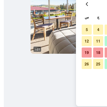
ج
س
5
4
12
11
1/21
غرفة الاجتماعات
19
18
26
25