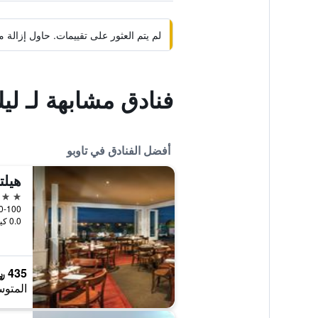
لم يتم العثور على تقييمات. حاول إزال
فنادق مشابهة لـ لي
أفضل الفنادق في تاوبو
هيلت
5 نجوم
80-100 Napier Road, تاوبو, ن
0.0 كيلومتر عن وسط المدينة
435 ﷼
المتوس