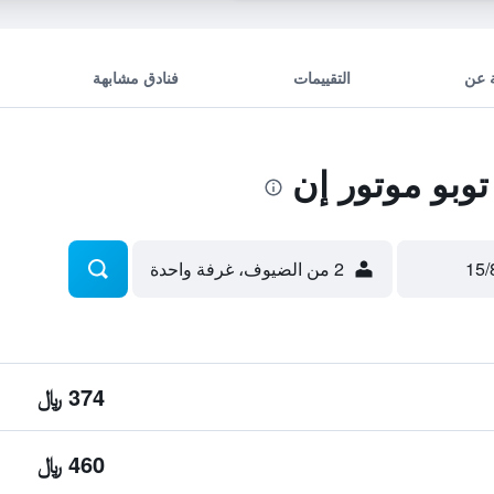
 عن
التقييمات
فنادق مشابهة
وبو موتور إن
2 من الضيوف، غرفة واحدة
374 ﷼
460 ﷼