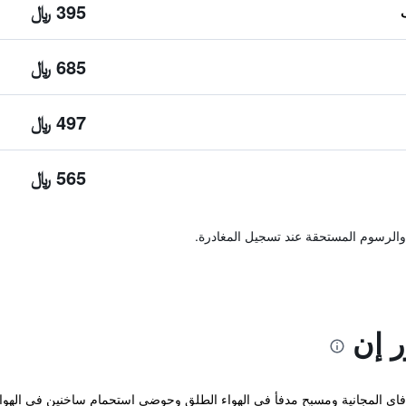
395 ﷼
685 ﷼
497 ﷼
565 ﷼
والرسوم المستحقة عند تسجيل المغادرة.
ر إن