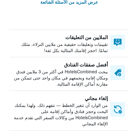
عرض المزيد من الأسئلة الشائعة
الملايين من التعليقات
تقييمات وتعليقات حقيقية من ملايين النزلاء، مثلك
تمامًا. احجز إقامتك المثالية بكل ثقة!
أفضل صفقات الفنادق
يبحث HotelsCombined في أكثر من 3 ملايين فندق
ومكان إقامة ويجمعهم في مكان واحد حتى تتمكن من
مقارنة أماكن الإقامة المثالية.
إلغاء مجاني
من الوارد أن تتغير الخطط — نتفهم ذلك. ولهذا يمكنك
البحث وحجز فنادق وأماكن إقامة على
HotelsCombined من وكالات السفر التي تقدم خدمة
الإلغاء المجاني