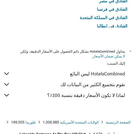
الفنادق في مصر
الفنادق في فرنسا
الفنادق في المملكة المتحدة
الفنادق في إيطاليا
الفنادق في تايلاند
*
يحاول HotelsCombined بشكل دائم الحصول على الأسعار الدقيقة، ولكن
لا يمكن ضمان الأسعار
.
إليك السبب:
HotelsCombined ليس البائع
نقوم بتجميع الكثير من البيانات لك
لماذا لا تكون الأسعار دقيقة بنسبة 100٪؟
الصفحة الرئيسية
الولايات المتحدة الأميريكية
1,006,985
فلوريدا
199,505
أورلاندو
6,670