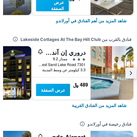
عرض
الصفقة
شاهد المزيد من أهم الفنادق في أورلاندو
فنادق بالقرب من Lakeside Cottages At The Bay Hill Club
دروري إن آند سويتس نير يونيفيرسال أورلاندو ريزورت
3 نجوم
ممتاز 9.2
7301 West Sand Lake Road, أورلاندو, FL, الولايات المتحدة الأميريكية
3.3 كيلومتر عن وسط المدينة
489 ﷼
عرض الصفقة
شاهد المزيد من الفنادق القريبة
فنادق رخيصة في أورلاندو
OYO Hotel Orlando Airport