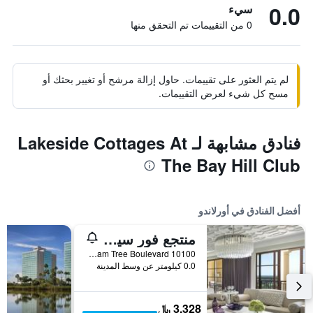
0.0
سيء
0 من التقييمات تم التحقق منها
لم يتم العثور على تقييمات. حاول إزالة مرشح أو تغيير بحثك أو
مسح كل شيء لعرض التقييمات.
فنادق مشابهة لـ Lakeside Cottages At
The Bay Hill Club
أفضل الفنادق في أورلاندو
منتجع فور سيزونز أورلاندو آت والت ديزني وورلد ريزورت
10100 Dream Tree Boulevard, أورلاندو, FL, الولايات المتحدة الأميريكية
0.0 كيلومتر عن وسط المدينة
3,328 ﷼