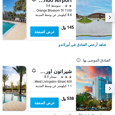
2 نجمتين
متوسط 3.6
7100 s Orange Blossom Trl, أورلاندو, FL, الولايات المتحدة الأميريكية
8.6 كيلومتر عن وسط المدينة
145 ﷼
عرض الصفقة
شاهد أرخص الفنادق في أورلاندو
الفنادق الموصى بها
شيراتون اورلاندو داون تاون
3 نجوم
ممتاز 8.0
400 West Livingston Street, أورلاندو, FL, الولايات المتحدة الأميريكية
1.1 كيلومتر عن وسط المدينة
538 ﷼
عرض الصفقة