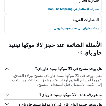
سيارت ايجار
سيارات للاستئجار في Ban Tha Maprang
المطارات القريبة
رحلات طيران إلى مطار سوفارنابهومي
الأسئلة الشائعة عند حجز لالا موكها تينتيد
خاو ياي
هل يوجد مسبح في لالا موكها تينتيد خاو ياي؟
نعم ، يوجد في لالا موكها تينتيد خاو ياي مسبح لنزلاء الفندق.
عموماً لمسابح الفندق أوقات فتح وإغلاق ، لذا تأكد من التحدث
إلى مكتب الاستقبال قبل استخدام المسبح.
ما هو رقم هاتف لالا موكها تينتيد خاو ياي؟
هل تتوفر خدمة الواي فاي في لالا موكها تينتيد خاو ياي؟