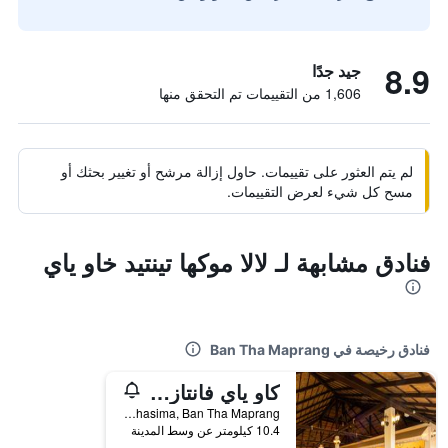
8.9
جيد جدًا
1,606 من التقييمات تم التحقق منها
لم يتم العثور على تقييمات. حاول إزالة مرشح أو تغيير بحثك أو
مسح كل شيء لعرض التقييمات.
فنادق مشابهة لـ لالا موكها تينتيد خاو ياي
فنادق رخيصة في Ban Tha Maprang
كاو ياي فانتازي ريزورت
421Moo.1 Tanarat Road, Nongnamdaeng, Pakchong, Nakornratchasima, Ban Tha Maprang, تايلاند
10.4 كيلومتر عن وسط المدينة