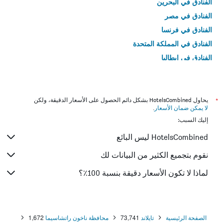
الفنادق في البحرين
الفنادق في مصر
الفنادق في فرنسا
الفنادق في المملكة المتحدة
الفنادق في إيطاليا
الفنادق في تايلاند
*
يحاول HotelsCombined بشكل دائم الحصول على الأسعار الدقيقة، ولكن
لا يمكن ضمان الأسعار
.
إليك السبب:
HotelsCombined ليس البائع
نقوم بتجميع الكثير من البيانات لك
لماذا لا تكون الأسعار دقيقة بنسبة 100٪؟
الصفحة الرئيسية
تايلاند
73,741
محافظة ناخون راتشاسيما
1,672