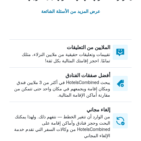
عرض المزيد من الأسئلة الشائعة
الملايين من التعليقات
تقييمات وتعليقات حقيقية من ملايين النزلاء، مثلك
تمامًا. احجز إقامتك المثالية بكل ثقة!
أفضل صفقات الفنادق
يبحث HotelsCombined في أكثر من 3 ملايين فندق
ومكان إقامة ويجمعهم في مكان واحد حتى تتمكن من
مقارنة أماكن الإقامة المثالية.
إلغاء مجاني
من الوارد أن تتغير الخطط — نتفهم ذلك. ولهذا يمكنك
البحث وحجز فنادق وأماكن إقامة على
HotelsCombined من وكالات السفر التي تقدم خدمة
الإلغاء المجاني