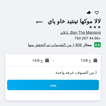
لالا موكها تينتيد خاو ياي
منتجع
3 نجوم
Ban Tha Maprang، تايلاند
+66 44 297 760
ممتاز
1,606 من التقييمات تم التحقق منها
8.9
خ 13/8
-
ج 14/8
2 من الضيوف، غرفة واحدة
بحث