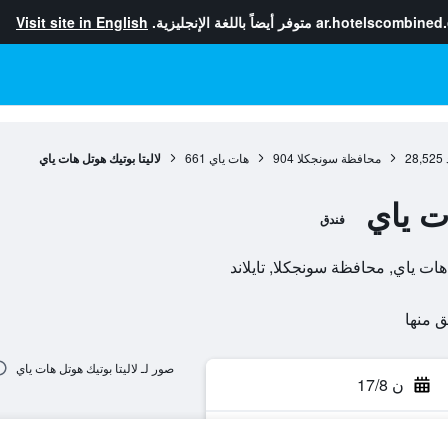
ar.hotelscombined
متوفر أيضاً باللغة الإنجليزية.
Visit site in English
28,525
محافظة سونجكلا
904
هات ياي
661
لاليتا بوتيك هوتل هات ياي
ات ياي
فندق
صور لـ لاليتا بوتيك هوتل هات ياي
ن 17/8