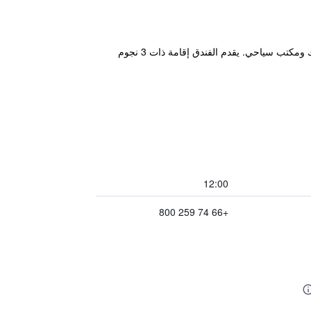
يقع هذا الفندق في مدينة هات ياي على بعد مسافه قصيرة بالسيارة من بانج كلام كما يوفر استقبال على مدار الساعة، تدليك ومكتب سياحي. يقدم الفندق إقامة ذات 3 نجوم
12:00
+66 74 259 800