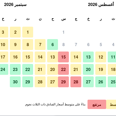
أغسطس 2026
سبتمبر 2026
ث
ث
ر
خ
ج
س
ح
ن
ث
ر
خ
3
2
1
1
 الواحدة
10
9
8
7
6
8
7
6
5
4
لي في الليلة
17
16
15
14
13
15
14
13
12
11
 ﷼
عرض الصفقة
24
23
22
21
20
22
21
20
19
18
30
29
28
27
29
28
27
26
25
 ﷼
عرض الصفقة
 ﷼
عرض الصفقة
سط
مرتفع
بناءً على متوسط أسعار الفنادق ذات الثلاث نجوم.