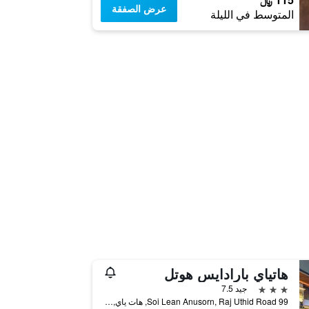
عرض الصفقة
المتوسط في الليلة
هاتياي بارادايس هوتل
3 نجوم
جيد 7.5
99 Soi Lean Anusorn, Raj Uthid Road, هات ياي, تايلاند