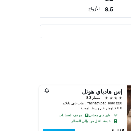
8.5
الأزواج
إس هادياي هوتل
4 نجوم
ممتاز 8.3
220 Prachathipat Road, هات ياي, تايلاند
0.0 كيلومتر عن وسط المدينة
واي فاي مجاني
موقف السيارات
خدمة النقل من وإلى المطار
115 ﷼