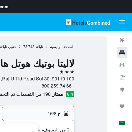
.com
رحلات طيران
الصفحة الرئيسية
تايلاند
73,743
جنوب تايلاند
فنادق
لاليتا بوتيك هوتل ه
سيارات
3 نجوم
حزم العروض
100 Raj U-Tid Road Soi 30, 90110, هات ياي, محافظة سونجكلا, تايلاند
+66 74 259 800
استكشاف
ممتاز
198 من التقييمات تم التحقق منها
8.4
رحلات
ح 16/8
-
العَرَبِيَّة
2 من الضيوف، غرفة واحدة