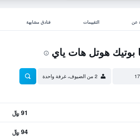
 عن
التقييمات
فنادق مشابهة
 بوتيك هوتل هات ياي
2 من الضيوف، غرفة واحدة
91 ﷼
94 ﷼