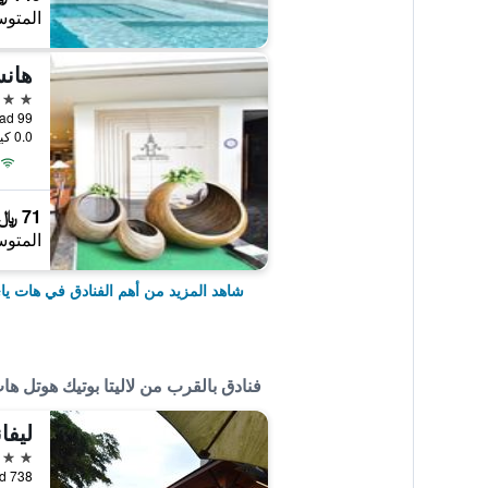
المتوس
هانس
4 نجوم
99 Jootee Anusorn Road, هات ياي, تايلاند
0.0 كيلومتر عن وسط المدينة
71 ﷼
المتوس
شاهد المزيد من أهم الفنادق في هات يا
فنادق بالقرب من لاليتا بوتيك هوتل ها
ليفا
3 نجوم
738 Rat-Uthit Road, هات ياي, تايلاند