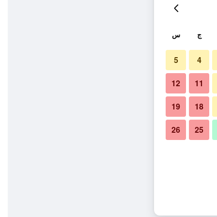
ج
س
5
4
12
11
19
18
26
25