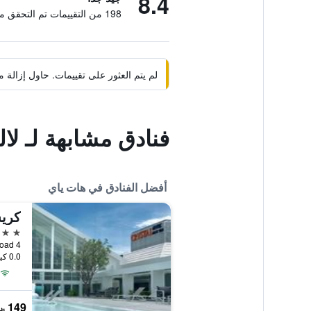
8.4
198 من التقييمات تم التحقق منها
لم يتم العثور على تقييمات. حاول إزال
فنادق مشابهة لـ لال
أفضل الفنادق في هات ياي
كريس
4 نجوم
4 Soi 23 Kanjanawanich Road, هات ياي, تايلاند
0.0 كيلومتر عن وسط المدينة
149 ﷼