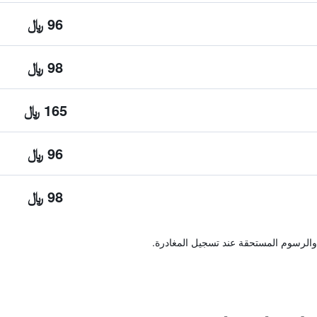
96 ﷼
98 ﷼
165 ﷼
96 ﷼
98 ﷼
والرسوم المستحقة عند تسجيل المغادرة.