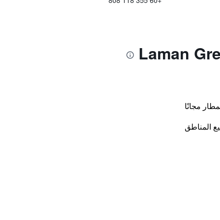
+60 355 118 808
طار مجانًا
ع المناطق