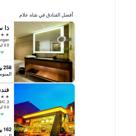
أفضل الفنادق في شاه علام
ذا س
5 نجوم
an Lapangan
0.0 كيلومتر عن وسط المدينة
258 ﷼
المتوس
فندق
4 نجوم
0.0 كيلومتر عن وسط المدينة
162 ﷼
المتوس