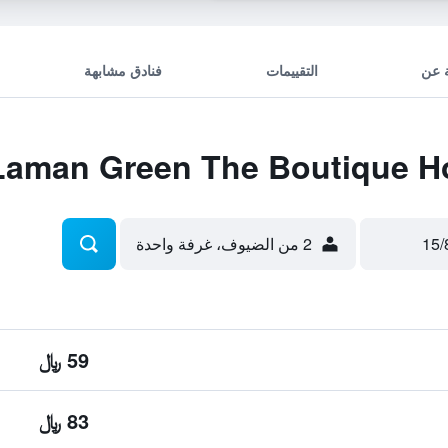
 عن
التقييمات
فنادق مشابهة
2 من الضيوف، غرفة واحدة
59 ﷼
83 ﷼