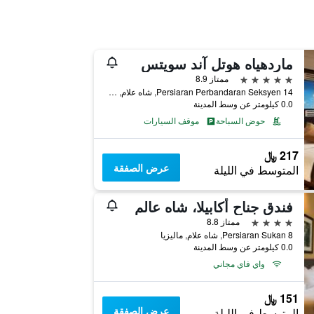
ماردهياه هوتل آند سويتس
5 نجوم
ممتاز 8.9
Persiaran Perbandaran Seksyen 14, شاه علام, ماليزيا
0.0 كيلومتر عن وسط المدينة
حوض السباحة
موقف السيارات
217 ﷼
عرض الصفقة
المتوسط في الليلة
فندق جناح أكابيلا، شاه عالم
4 نجوم
ممتاز 8.8
8 Persiaran Sukan, شاه علام, ماليزيا
0.0 كيلومتر عن وسط المدينة
واي فاي مجاني
151 ﷼
عرض الصفقة
المتوسط في الليلة