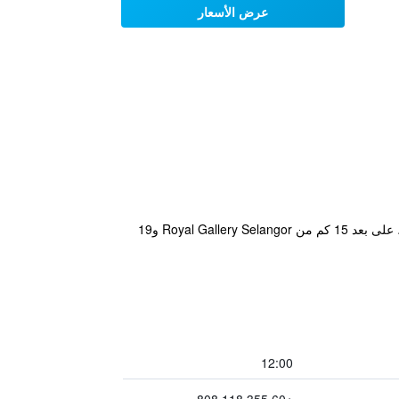
عرض الأسعار
يقع مكان إقامة "Laman Green The Boutique Hotel Seksyen 13 near MSU" في Kampong Melayu Kebun Bunga، على بعد 15 كم من Royal Gallery Selangor و19
12:00