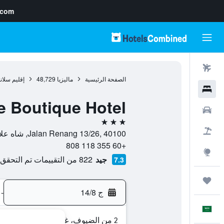
.com
رحلات طيران
الصفحة الرئيسية
ماليزيا
48,729
إقليم سلان
فنادق
 Boutique Hotel
سيارات
3 نجوم
حزم العروض
Jalan Renang 13/26, 40100, شاه علام, إقليم سلانغور, ماليزيا
+60 355 118 808
استكشاف
جيد
822 من التقييمات تم التحقق منها
7.3
رحلات
ج 14/8
-
العَرَبِيَّة
2 من الضيوف، غرفة واحدة