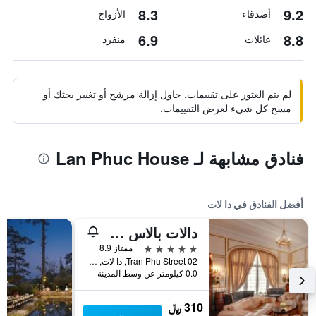
8.3
9.2
أصدقاء
الأزواج
6.9
8.8
عائلات
منفرد
لم يتم العثور على تقييمات. حاول إزالة مرشح أو تغيير بحثك أو
مسح كل شيء لعرض التقييمات.
فنادق مشابهة لـ Lan Phuc House
أفضل الفنادق في دا لات
دالات بالاس هيريتج هوتيل
5 نجوم
ممتاز 8.9
02 Tran Phu Street, دا لات, فيتنام
0.0 كيلومتر عن وسط المدينة
310 ﷼