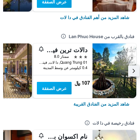
عرض الصفقة
شاهد المزيد من أهم الفنادق في دا لات
فنادق بالقرب من Lan Phuc House
دالات ترين فيليدج
3 نجوم
ممتاز 8.0
01 Quang Trung, دا لات, فيتنام
0.4 كيلومتر عن وسط المدينة
107 ﷼
عرض الصفقة
شاهد المزيد من الفنادق القريبة
فنادق رخيصة في دا لات
نام اكسوان بريميوم هوتل