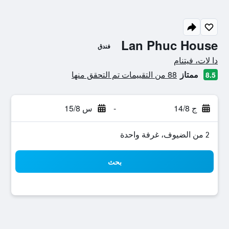
Lan Phuc House
فندق
0 نجمة
دا لات، فيتنام
ممتاز
88 من التقييمات تم التحقق منها
8.5
ج 14/8
-
س 15/8
2 من الضيوف، غرفة واحدة
بحث