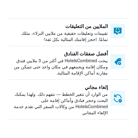
الملايين من التعليقات
تقييمات وتعليقات حقيقية من ملايين النزلاء، مثلك
تمامًا. احجز إقامتك المثالية بكل ثقة!
أفضل صفقات الفنادق
يبحث HotelsCombined في أكثر من 3 ملايين فندق
ومكان إقامة ويجمعهم في مكان واحد حتى تتمكن من
مقارنة أماكن الإقامة المثالية.
إلغاء مجاني
من الوارد أن تتغير الخطط — نتفهم ذلك. ولهذا يمكنك
البحث وحجز فنادق وأماكن إقامة على
HotelsCombined من وكالات السفر التي تقدم خدمة
الإلغاء المجاني