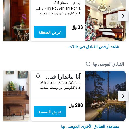
2 نجمتين
ممتاز 8.5
H8 - H9 Nguyen Thi Nghia, دا لات, فيتنام
2.1 كيلومتر عن وسط المدينة
33 ﷼
عرض الصفقة
شاهد أرخص الفنادق في دا لات
الفنادق الموصى بها
آنا ماندارا فيلاز دالات ريزورت آند سبا
Le Lai Street, Ward 5, دا لات, فيتنام
3.8 كيلومتر عن وسط المدينة
288 ﷼
عرض الصفقة
مشاهدة الفنادق الأخرى الموصى بها