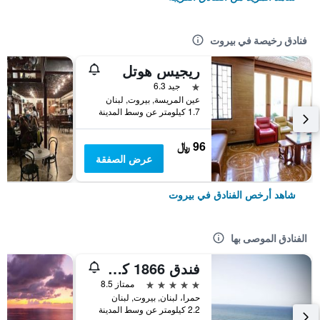
فنادق رخيصة في بيروت
ريجيس هوتل
نجمة واحدة
جيد 6.3
عين المريسة, بيروت, لبنان
1.7 كيلومتر عن وسط المدينة
96 ﷼
عرض الصفقة
شاهد أرخص الفنادق في بيروت
الفنادق الموصى بها
فندق 1866 كورت آند سويتس
5 نجوم
ممتاز 8.5
حمرا، لبنان, بيروت, لبنان
2.2 كيلومتر عن وسط المدينة