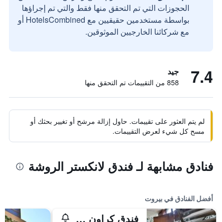
الحجوزات التي تم التحقق منها فقط والتي تم إجراؤها
بواسطة مستخدمين حقيقيين مع HotelsCombined أو
مع شركائنا الخارجيين الموثوقين.
7.4
جيد
858 من التقييمات تم التحقق منها
لم يتم العثور على تقييمات. حاول إزالة مرشح أو تغيير بحثك أو
مسح كل شيء لعرض التقييمات.
فنادق مشابهة لـ فندق لانكستر الروشة
أفضل الفنادق في بيروت
فندق كراون بلازا بيروت فندق تابع لمجموعة فنادق آي إيتش جي