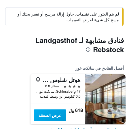
لم يتم العثور على تقييمات. حاول إزالة مرشح أو تغيير بحثك أو
مسح كل شيء لعرض التقييمات.
فنادق مشابهة لـ Landgasthof
Rebstock
أفضل الفنادق في سانكت غور
هوتل شلوس رينفلز
4 نجوم
ممتاز 8.8
Schlossberg 47, سانكت غور, راينلند بالاتينات, ألمانيا
0.0 كيلومتر عن وسط المدينة
618 ﷼
عرض الصفقة