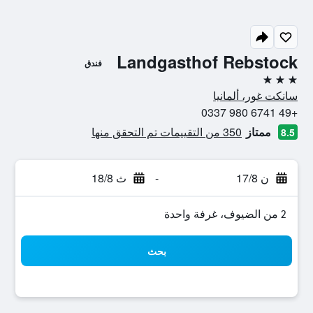
Landgasthof Rebstock
فندق
3 نجوم
سانكت غور، ألمانيا
+49 6741 980 0337
ممتاز
350 من التقييمات تم التحقق منها
8.5
ن 17/8
-
ث 18/8
2 من الضيوف، غرفة واحدة
بحث