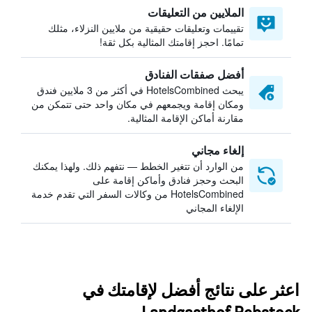
الملايين من التعليقات
تقييمات وتعليقات حقيقية من ملايين النزلاء، مثلك
تمامًا. احجز إقامتك المثالية بكل ثقة!
أفضل صفقات الفنادق
يبحث HotelsCombined في أكثر من 3 ملايين فندق
ومكان إقامة ويجمعهم في مكان واحد حتى تتمكن من
مقارنة أماكن الإقامة المثالية.
إلغاء مجاني
من الوارد أن تتغير الخطط — نتفهم ذلك. ولهذا يمكنك
البحث وحجز فنادق وأماكن إقامة على
HotelsCombined من وكالات السفر التي تقدم خدمة
الإلغاء المجاني
اعثر على نتائج أفضل لإقامتك في