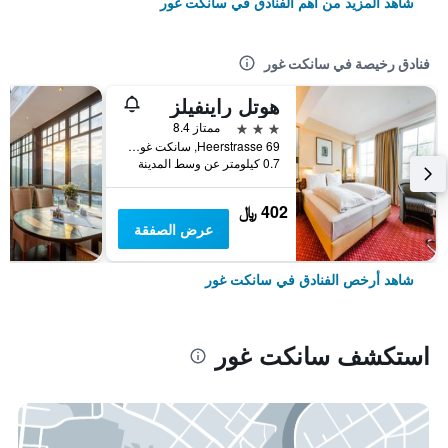
شاهد المزيد من أهم الفنادق في سانكت غور
فنادق رخيصة في سانكت غور
هوتل راينفيلز
3 نجوم
ممتاز 8.4
Heerstrasse 69, سانكت غور, راينلند بالاتينات, ألمانيا
0.7 كيلومتر عن وسط المدينة
402 ﷼
عرض الصفقة
شاهد أرخص الفنادق في سانكت غور
استكشف سانكت غور