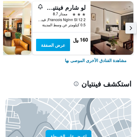
لو شارم فينتيان هوتل
3 نجوم
ممتاز 8.7
2 12 Francois Nginn St, فينتيان, لاوس
0.5 كيلومتر عن وسط المدينة
160 ﷼
عرض الصفقة
مشاهدة الفنادق الأخرى الموصى بها
استكشف فينتيان
اعرض على الخريطة