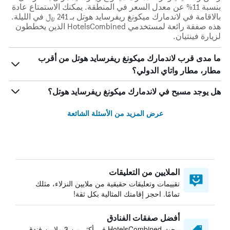
بنسبة 11% عن معدل السعر في المنطقة. يمكنك الاستمتاع عادة
بالاقامة في لاندمارك ميكونغ ريفرسايد هوتل بـ 241 ﷼ في الليلة.
هذه صفقة رائعة لمستخدمي HotelsCombined الذين يخططون
لزيارة فينتيان.
ما مدى قرب لاندمارك ميكونغ ريفرسايد هوتل من أقرب
مطار، مطار واتاي الدولي؟
هل يوجد مسبح في لاندمارك ميكونغ ريفرسايد هوتل؟
عرض المزيد من الأسئلة الشائعة
الملايين من التعليقات
تقييمات وتعليقات حقيقية من ملايين النزلاء، مثلك
تمامًا. احجز إقامتك المثالية بكل ثقة!
أفضل صفقات الفنادق
يبحث HotelsCombined في أكثر من 3 ملايين فندق