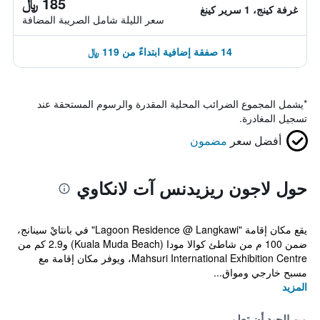
185 ﷼
غرفة كينج، 1 سرير كينغ
سعر الليلة شامل الصريبة المضافة
14 صفقة إضافية ابتداءً من 119 ﷼
*
يشمل المجموع الضرائب المحلية المقدرة والرسوم المستحقة عند
تسجيل المغادرة.
أفضل سعر
مضمون
حول لاجون ريزيدنس آت لانكاوي
يقع مكان إقامة "Lagoon Residence @ Langkawi" في بانتايْ سينانج،
ضمن 100 م من شاطئ كوالا مودا (Kuala Muda Beach) و2.9 كم من
Mahsuri International Exhibition Centre، ويوفر مكان إقامة مع
مسبح خارجي ومواق...
المزيد
من الجيد أن تعلم