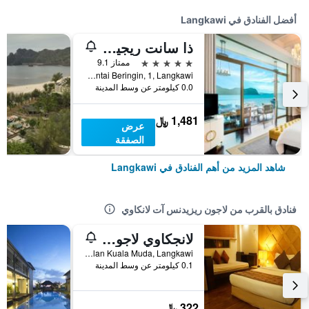
أفضل الفنادق في Langkawi
ذا سانت ريجيس لانكاوي
5 نجوم
ممتاز 9.1
Jalan Pantai Beringin, 1, Langkawi, ماليزيا
0.0 كيلومتر عن وسط المدينة
1,481 ﷼
عرض
الصفقة
شاهد المزيد من أهم الفنادق في Langkawi
فنادق بالقرب من لاجون ريزيدنس آت لانكاوي
لانجكاوي لاجون ريزورت برايفت يونيت
Jalan Kuala Muda, Langkawi, ماليزيا
0.1 كيلومتر عن وسط المدينة
322 ﷼