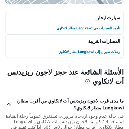
سيارت ايجار
تأجير السيارات في Langkawi مطار لانكاوي
المطارات القريبة
رحلات طيران إلى Langkawi مطار لانكاوي
الأسئلة الشائعة عند حجز لاجون ريزيدنس
آت لانكاوي
ما مدى قرب لاجون ريزيدنس آت لانكاوي من أقرب مطار،
Langkawi مطار لانكاوي؟
في حالة عدم وجود ازدحام مروري، تستغرق عموماً رحلة القيادة
لمسافة 4.4 كم بين لاجون ريزيدنس آت لانكاوي و Langkawi
مطار لانكاوي (أقرب مطار) حوالي 0س 03د. إذا كنت تقيم في