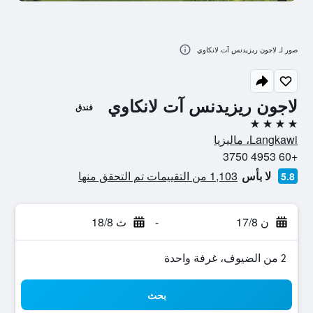
صور لـ لاجون ريزيدنس آت لانكاوي
لاجون ريزيدنس آت لانكاوي
فندق
4 نجوم
Langkawi، ماليزيا
+60 4953 3750
لا بأس
1,103 من التقييمات تم التحقق منها
5.8
ن 17/8
-
ث 18/8
2 من الضيوف، غرفة واحدة
بحث