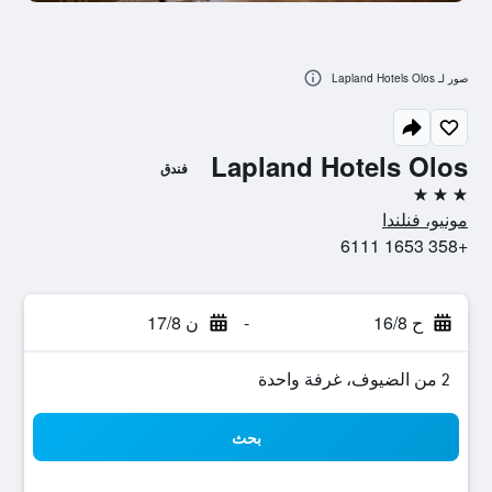
صور لـ Lapland Hotels Olos
Lapland Hotels Olos
فندق
3 نجوم
مونيو، فنلندا
+358 1653 6111
ح 16/8
-
ن 17/8
2 من الضيوف، غرفة واحدة
بحث