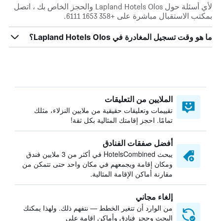
لأي أسئلة حول Lapland Hotels Olos والحجز الخاص بك ، اتصل
بمكتب الاستقبال مباشرة على +358 1653 6111.
ما هو وقت تسجيل المغادرة في Lapland Hotels Olos؟
الملايين من التعليقات
تقييمات وتعليقات حقيقية من ملايين النزلاء، مثلك
تمامًا. احجز إقامتك المثالية بكل ثقة!
أفضل صفقات الفنادق
يبحث HotelsCombined في أكثر من 3 ملايين فندق
ومكان إقامة ويجمعهم في مكان واحد حتى تتمكن من
مقارنة أماكن الإقامة المثالية.
إلغاء مجاني
من الوارد أن تتغير الخطط — نتفهم ذلك. ولهذا يمكنك
البحث وحجز فنادق وأماكن إقامة على