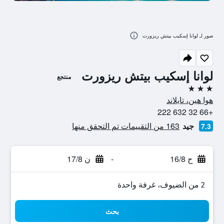
صور لـ لوانا إسكيب بيتش ريزورت
لوانا إسكيب بيتش ريزورت
منتجع
3 نجوم
هوا هين، تايلاند
+66 32 632 222
جيد
163 من التقييمات تم التحقق منها
7.3
ح 16/8
-
ن 17/8
2 من الضيوف، غرفة واحدة
بحث