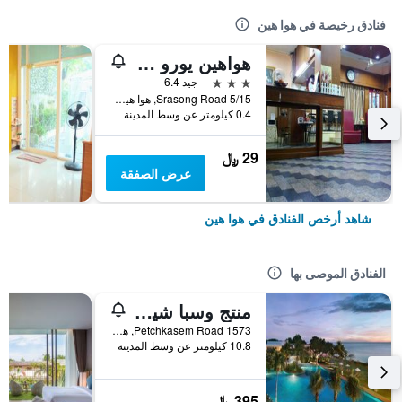
فنادق رخيصة في هوا هين
هواهين يورو سيتي هوتل
3 نجوم
جيد 6.4
5/15 Srasong Road, هوا هين, تايلاند
0.4 كيلومتر عن وسط المدينة
29 ﷼
عرض الصفقة
شاهد أرخص الفنادق في هوا هين
الفنادق الموصى بها
منتج وسبا شيراتون هوا هين
1573 Petchkasem Road, هوا هين, تايلاند
10.8 كيلومتر عن وسط المدينة
395 ﷼