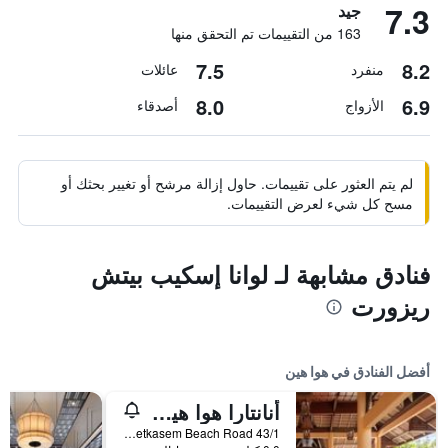
7.3
جيد
163 من التقييمات تم التحقق منها
7.5
8.2
منفرد
عائلات
8.0
6.9
الأزواج
أصدقاء
لم يتم العثور على تقييمات. حاول إزالة مرشح أو تغيير بحثك أو
مسح كل شيء لعرض التقييمات.
فنادق مشابهة لـ لوانا إسكيب بيتش
ريزورت
أفضل الفنادق في هوا هين
أنانتارا هوا هين ريزورت
43/1 Phetkasem Beach Road, هوا هين, تايلاند