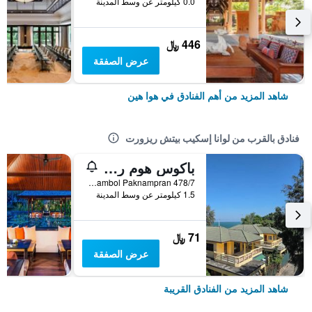
0.0 كيلومتر عن وسط المدينة
446 ﷼
عرض الصفقة
شاهد المزيد من أهم الفنادق في هوا هين
فنادق بالقرب من لوانا إسكيب بيتش ريزورت
باكوس هوم ريزورت
478/7 Moo 2 Tambol Paknampran, هوا هين, تايلاند
1.5 كيلومتر عن وسط المدينة
71 ﷼
عرض الصفقة
شاهد المزيد من الفنادق القريبة