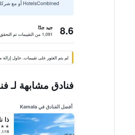
HotelsCombined أو مع شركائنا الخارجيين الموثوقين.
8.6
جيد جدًا
1,091 من التقييمات تم التحقق منها
لم يتم العثور على تقييمات. حاول إزال
فنادق مشابهة لـ فند
أفضل الفنادق في Kamala
5 نجوم
1/18, 1/20 Moo 6, Kamala, تايلاند