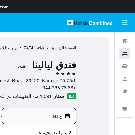
.com
رحلات طيران
الصفحة الرئيسية
تايلاند
73,741
جنوب تايلاند
فنادق
فندق ليالينا
سيارات
فندق
4 نجوم
حزم العروض
75-75/1 Moo 3 Beach Road, 83120, Kamala, مقاطعة بوكيت, تايلاند
+66 76 385 944
استكشاف
ممتاز
1,091 من التقييمات تم التحقق منها
8.6
رحلات
خ 13/8
-
2 من الضيوف، غرفة واحدة