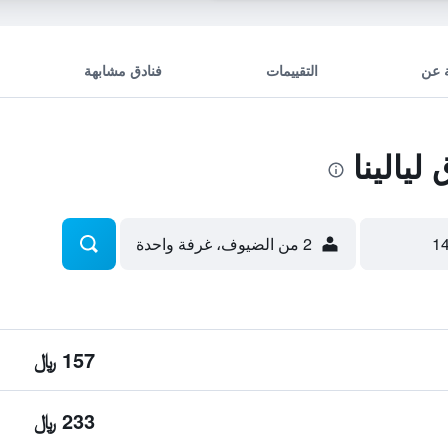
 عن
التقييمات
فنادق مشابهة
يالينا
2 من الضيوف، غرفة واحدة
157 ﷼
233 ﷼