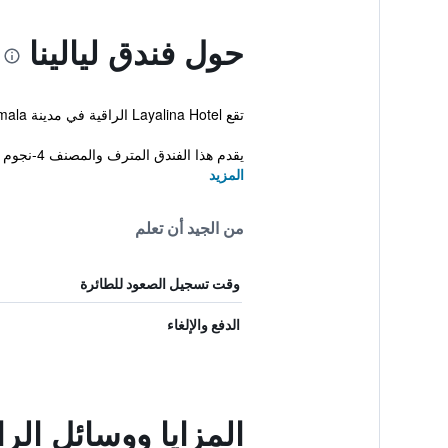
حول فندق ليالينا
تقع Layalina Hotel الراقية في مدينة Kamala بالقرب من Kamala Beach. كما يوفر هذا الفندق للضيوف خدمة كبير الخدم، مركز تجميل ومسبح خارجي.
يقدم هذا الفندق المترف والمصنف 4-نجوم مجموعة كبيرة من المر...
المزيد
من الجيد أن تعلم
وقت تسجيل الصعود للطائرة
الدفع والإلغاء
المزايا ووسائل الرا