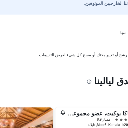
ة مرشح أو تغيير بحثك أو مسح كل شيء لعرض التقييمات.
ق ليالينا
ذا ناكا بوكيت، عضو مجموعة ديزاين هوتلز
ممتاز 8.9