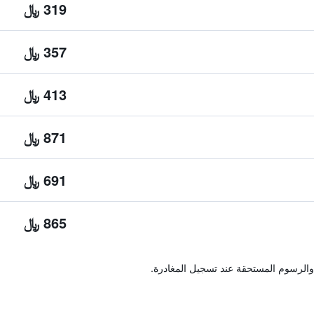
319 ﷼
357 ﷼
413 ﷼
871 ﷼
691 ﷼
865 ﷼
والرسوم المستحقة عند تسجيل المغادرة.