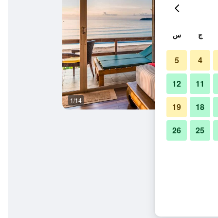
ج
س
5
4
12
11
1/14
غرفة نوم
19
18
26
25