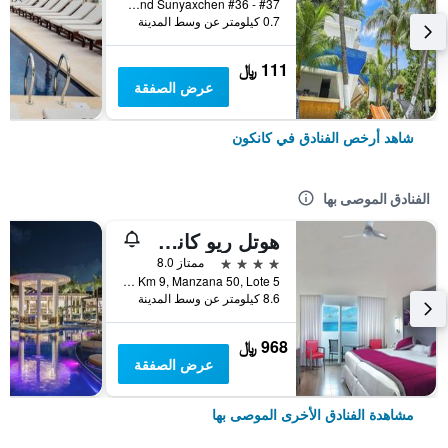
Av. Yaxchilan And Sunyaxchen #36 - #37, كانكون, ولاية كينتانا رو, المكسيك
0.7 كيلومتر عن وسط المدينة
111 ﷼
عرض الصفقة
شاهد أرخص الفنادق في كانكون
الفنادق الموصى بها
هوتل ريو كانكون - لدالتس ٔونلي -سشامامل جميع الخدمات
4 نجوم
ممتاز 8.0
Blvd Kukulcan, Km 9, Manzana 50, Lote 5, كانكون, ولاية كينتانا رو, المكسيك
8.6 كيلومتر عن وسط المدينة
968 ﷼
عرض الصفقة
مشاهدة الفنادق الأخرى الموصى بها