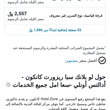
سعر الليلة شامل الرسوم
2,557 ﷼
غرفة قياسية، نوع السرير غير معروف
سعر الليلة شامل الرسوم
53 صفقة إضافية ابتداءً من 1,586 ﷼
*
يشمل المجموع الضرائب المحلية المقدرة والرسوم المستحقة عند
تسجيل المغادرة.
أفضل سعر
مضمون
حول لو بلانك سبا ريزورت كانكون -
أدالتس أونلي -سعا امل جميع الخدمات
يقع هذا المنتجع رفيع المستوى في Hotel Zone كانكون، و يقدم جاكوزي،
شاطئ خاص ومسبح خارجي. كما يتوفر مركز للياقة البدنية بالإضافة إلى
سونا، مركز تجميل وتشمل كافة الوجبات.