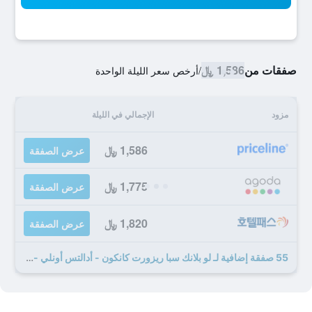
صفقات من
1,586 ﷼
/
أرخص سعر الليلة الواحدة
مزود
الإجمالي في الليلة
1,586 ﷼
عرض الصفقة
1,775 ﷼
عرض الصفقة
1,820 ﷼
عرض الصفقة
55 صفقة إضافية لـ لو بلانك سبا ريزورت كانكون - أدالتس أونلي -سعا امل جميع الخدمات