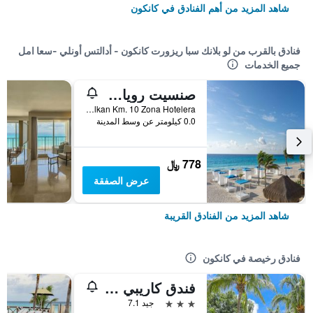
شاهد المزيد من أهم الفنادق في كانكون
فنادق بالقرب من لو بلانك سبا ريزورت كانكون - أدالتس أونلي -سعا امل
جميع الخدمات
صنسيت رويال بيتش ريزورت - شامل جميع الخدمات
Blvd. Kukulkan Km. 10 Zona Hotelera, كانكون, ولاية كينتانا رو, المكسيك
0.0 كيلومتر عن وسط المدينة
778 ﷼
عرض الصفقة
شاهد المزيد من الفنادق القريبة
فنادق رخيصة في كانكون
فندق كاريبي انترناسيونال كانكون
3 نجوم
جيد 7.1