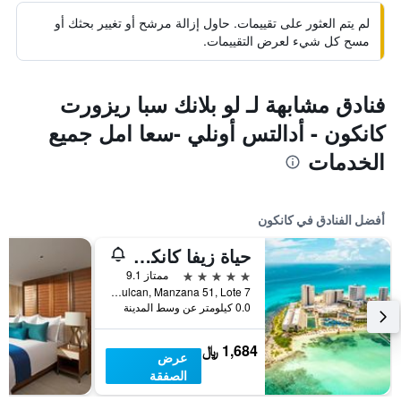
لم يتم العثور على تقييمات. حاول إزالة مرشح أو تغيير بحثك أو
مسح كل شيء لعرض التقييمات.
فنادق مشابهة لـ لو بلانك سبا ريزورت
كانكون - أدالتس أونلي -سعا امل جميع
الخدمات
أفضل الفنادق في كانكون
حياة زيفا كانكون - بسعر شامل جميع الخدمات
5 نجوم
ممتاز 9.1
Blvd. Kukulcan, Manzana 51, Lote 7, كانكون, ولاية كينتانا رو, المكسيك
0.0 كيلومتر عن وسط المدينة
1,684 ﷼
عرض
الصفقة