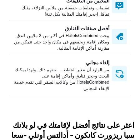
الملايين من التعليقات
تقييمات وتعليقات حقيقية من ملايين النزلاء، مثلك
تمامًا. احجز إقامتك المثالية بكل ثقة!
أفضل صفقات الفنادق
يبحث HotelsCombined في أكثر من 3 ملايين فندق
ومكان إقامة ويجمعهم في مكان واحد حتى تتمكن من
مقارنة أماكن الإقامة المثالية.
إلغاء مجاني
من الوارد أن تتغير الخطط — نتفهم ذلك. ولهذا يمكنك
البحث وحجز فنادق وأماكن إقامة على
HotelsCombined من وكالات السفر التي تقدم خدمة
الإلغاء المجاني
اعثر على نتائج أفضل لإقامتك في لو بلانك
سبا ريزورت كانكون - أدالتس أونلي -سعا