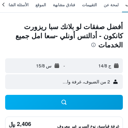
لمحة عن
التقييمات
فنادق مشابهة
الموقع
الأسئلة الشائعة
أفضل صفقات لو بلانك سبا ريزورت
كانكون - أدالتس أونلي -سعا امل جميع
الخدمات
ج 14/8
-
س 15/8
2 من الضيوف، غرفة واحدة
2,406 ﷼
غرفة قياسية، نوع السرير غير معروف