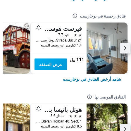
فنادق رخيصة في بوخارست
فيرست هوستل بوكور 21
2 نجمتين
جيد 7.7
21 Strada Bucur, بوخارست, رومانيا
1.4 كيلومتر عن وسط المدينة
111 ﷼
عرض الصفقة
شاهد أرخص الفنادق في بوخارست
الفنادق الموصى بها
هوتل بانيسا بارك
3 نجوم
ممتاز 8.6
Stefan Holban 40, Sect. 1, بوخارست, رومانيا
8.5 كيلومتر عن وسط المدينة