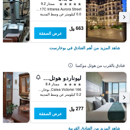
5 نجوم
ممتاز 9.2
17C Intrarea Aurora Street, بوخارست, رومانيا
0.0 كيلومتر عن وسط المدينة
663 ﷼
عرض الصفقة
شاهد المزيد من أهم الفنادق في بوخارست
فنادق بالقرب من هوتل موكسا
ليوناردو هوتل بوكارست سيتي سنتر
4 نجوم
ممتاز 8.4
166 Calea Victoriei, بوخارست, رومانيا
0.2 كيلومتر عن وسط المدينة
277 ﷼
عرض الصفقة
شاهد المزيد من الفنادق القريبة