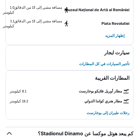
مسافة مشي إلى 13 من الدقائق
1.0
Muzeul Național de Artă al României
كيلومتر
مسافة مشي إلى 13 من الدقائق
1.1
Piata Revolutiei
كيلومتر
إظهار المزيد
سيارت ايجار
تأجير السيارات في كل المطارات
المطارات القريبة
مطار أوريل فلايكو بوخارست
8.1 كيلومتر
مطار هنري كواندا الدولي
19.2 كيلومتر
رحلات طيران إلى بوخارست
كم يبعد هوتل موكسا عن Stadionul Dinamo؟