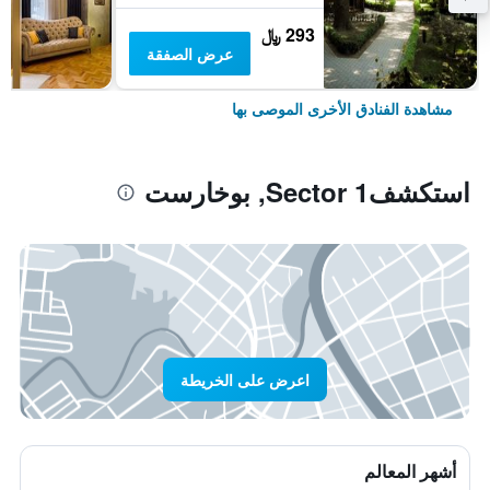
293 ﷼
عرض الصفقة
مشاهدة الفنادق الأخرى الموصى بها
استكشفSector 1, بوخارست
اعرض على الخريطة
أشهر المعالم