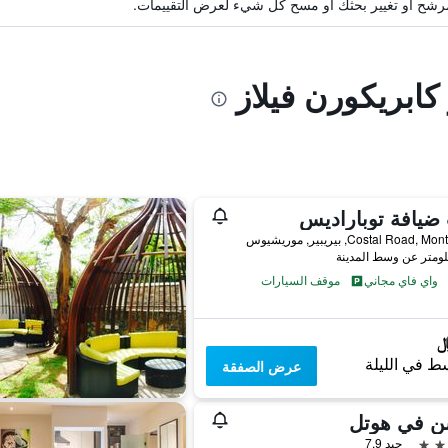
ة مرشح أو تغيير بحثك أو مسح كل شيء لعرض التقييمات.
كابريكورن فيلاز
ضيافة توباراديس
Costal Road,, بيريبير, موريشيوس
واي فاي مجاني
موقف السيارات
ط في الليلة
عرض الصفقة
ن في هوتل
جيد 7.9