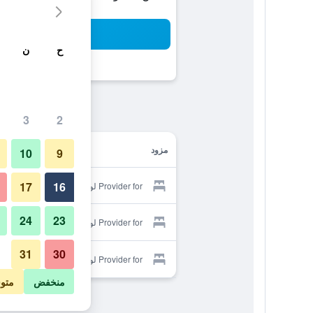
بح
ح
ن
3
2
مزود
10
9
17
16
Provider for لو كابريكورن فيلاز
24
23
Provider for لو كابريكورن فيلاز
31
30
Provider for لو كابريكورن فيلاز
منخفض
متو