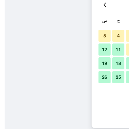
ج
س
5
4
12
11
19
18
26
25