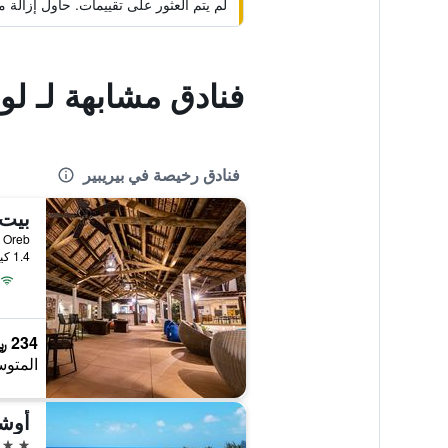
لم يتم العثور على تقييمات. حاول إزال
فنادق مشابهة لـ لو 
فنادق رخيصة في بيريبير
بيت 
 Mont Oreb
1.4 كيلومتر عن وسط المدينة
234 ﷼
المتوس
أوش
4 نجوم