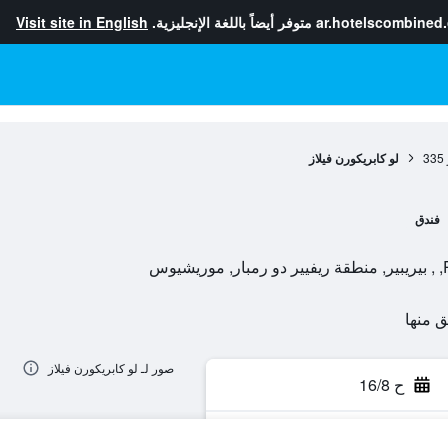
ar.hotelscombined
متوفر أيضاً باللغة الإنجليزية.
Visit site in English
335
لو كابريكورن فيلاز
فندق
س
صور لـ لو كابريكورن فيلاز
ح 16/8