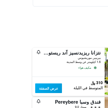
نتزانا ريزيدنسيز آند ريستورانت
بيريبير, موريشيوس
1.6 كيلومتر عن وسط المدينة
مكيف هواء
310 ﷼
المتوسط في الليلة
عرض الصفقة
فندق وسبا Pereybere
3 نجوم
ممتاز 9.0