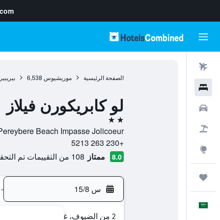
.com
رحلات طيران
الصفحة الرئيسية
موريشيوس
6,538
بيريبير
فنادق
لو كابريكورن فيلاز
سيارات
2 نجمتين
حزم العروض
Pereybere Beach Impasse Jolicoeur, , بيريبير, منطقة ريفيير دو رمبار, موريشيو
+230 263 5213
استكشاف
ممتاز
108 من التقييمات تم التحقق منها
8.0
رحلات
س 15/8
-
العَرَبِيَّة
2 من الضيوف، غرفة واحدة