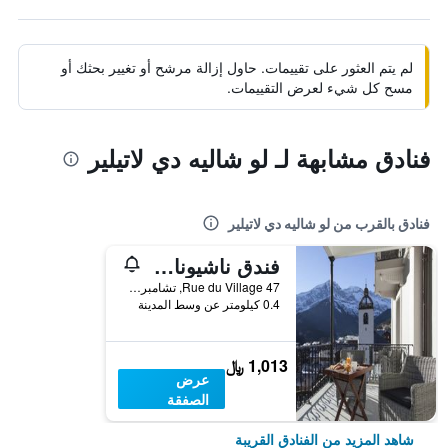
لم يتم العثور على تقييمات. حاول إزالة مرشح أو تغيير بحثك أو
مسح كل شيء لعرض التقييمات.
فنادق مشابهة لـ لو شاليه دي لاتيلير
فنادق بالقرب من لو شاليه دي لاتيلير
فندق ناشيونال ريزورت & سبا
Rue du Village 47, تشامبري, إقليم فاليه, سويسرا
0.4 كيلومتر عن وسط المدينة
1,013 ﷼
عرض
الصفقة
شاهد المزيد من الفنادق القريبة