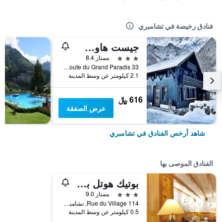
فنادق رخيصة في تشامبري
جيست هاوس دو غران بارادي
3 نجوم
ممتاز 8.4
Route du Grand Paradis 33, تشامبري, إقليم فاليه, سويسرا
2.1 كيلومتر عن وسط المدينة
616 ﷼
عرض الصفقة
شاهد أرخص الفنادق في تشامبري
الفنادق الموصى بها
بوتيك هوتل بو سيجور آند سبا
3 نجوم
ممتاز 9.0
Rue du Village 114, تشامبري, إقليم فاليه, سويسرا
0.5 كيلومتر عن وسط المدينة