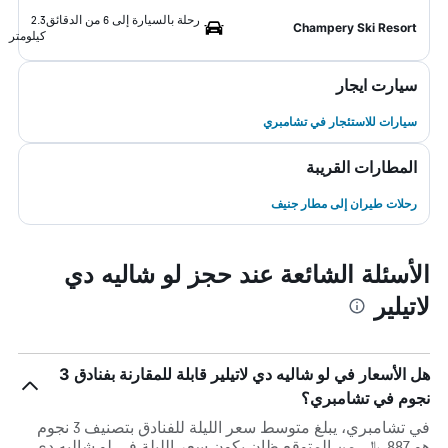
رحلة بالسيارة إلى 6 من الدقائق
2.3
Champery Ski Resort
كيلومتر
سيارت ايجار
سيارات للاستئجار في تشامبري
المطارات القريبة
رحلات طيران إلى مطار جنيف
الأسئلة الشائعة عند حجز لو شاليه دي
لاتيلير
هل الأسعار في لو شاليه دي لاتيلير قابلة للمقارنة بفنادق 3
نجوم في تشامبري؟
في تشامبري، يبلغ متوسط ​​سعر الليلة للفنادق بتصنيف 3 نجوم
هو 887 ﷼. من المتوقع ظان يكون سعر الليلة في لو شاليه دي