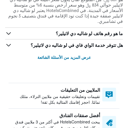
لاتيلير حوالي 834 ﷼ وهو سعر أرخص بنسبة 6% من متوسط
الأسعار في المدينة. في HotelsCombined يعتبر لو شاليه دي
لاتيلير صفقة جيدة إذا كنت تود الإقامة في فندق بتصنيف 3 نجوم
في تشامبري.
ما هو رقم هاتف لو شاليه دي لاتيلير؟
هل تتوفر خدمة الواي فاي في لو شاليه دي لاتيلير؟
عرض المزيد من الأسئلة الشائعة
الملايين من التعليقات
تقييمات وتعليقات حقيقية من ملايين النزلاء، مثلك
تمامًا. احجز إقامتك المثالية بكل ثقة!
أفضل صفقات الفنادق
يبحث HotelsCombined في أكثر من 3 ملايين فندق
ومكان إقامة ويجمعهم في مكان واحد حتى تتمكن من