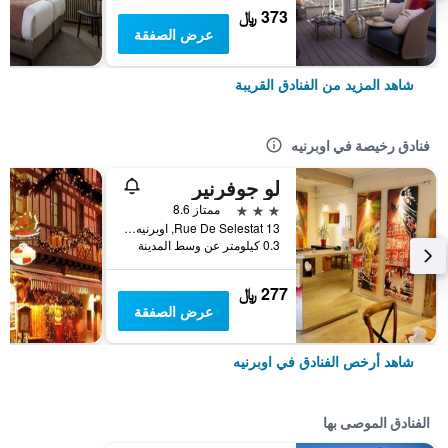
373 ﷼
عرض الصفقة
شاهد المزيد من الفنادق القريبة
فنادق رخيصة في اوبرنيه
لو جوفرنير
3 نجوم
ممتاز 8.6
13 Rue De Selestat, اوبرنيه, إقليم الراين الأسفل, فرنسا
0.3 كيلومتر عن وسط المدينة
277 ﷼
عرض الصفقة
شاهد أرخص الفنادق في اوبرنيه
الفنادق الموصى بها