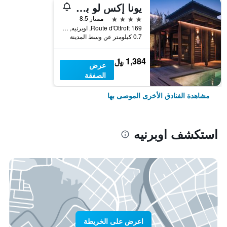
يونا إكس لو بارك اهوتل
4 نجوم
ممتاز 8.5
169 Route d'Ottrott, اوبرنيه, إقليم الراين الأسفل, فرنسا
0.7 كيلومتر عن وسط المدينة
1,384 ﷼
عرض
الصفقة
مشاهدة الفنادق الأخرى الموصى بها
استكشف اوبرنيه
اعرض على الخريطة