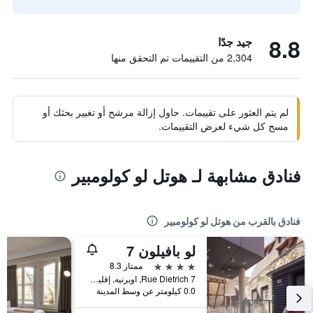
8.8
جيد جدًا
2,304 من التقييمات تم التحقق منها
لم يتم العثور على تقييمات. حاول إزالة مرشح أو تغيير بحثك أو
مسح كل شيء لعرض التقييمات.
فنادق مشابهة لـ هوتل لو كولومبير
فنادق بالقرب من هوتل لو كولومبير
لو بافيلون 7
4 نجوم
ممتاز 8.3
7 Rue Dietrich, اوبرنيه, إقليم الراين الأسفل, فرنسا
0.0 كيلومتر عن وسط المدينة