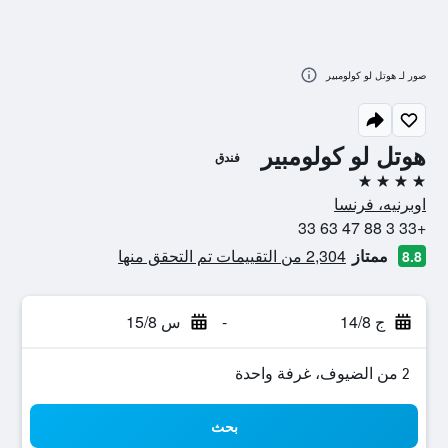
صور لـ هوتل لو كولومبير
هوتل لو كولومبير
فندق
4 نجوم
اوبرنيه، فرنسا
+33 3 88 47 63 33
ممتاز
2,304 من التقييمات تم التحقق منها
8.8
ج 14/8
-
س 15/8
2 من الضيوف، غرفة واحدة
بحث