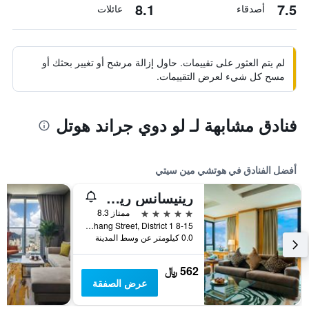
8.1
7.5
أصدقاء
عائلات
لم يتم العثور على تقييمات. حاول إزالة مرشح أو تغيير بحثك أو
مسح كل شيء لعرض التقييمات.
فنادق مشابهة لـ لو دوي جراند هوتل
أفضل الفنادق في هوتشي مين سيتي
رينيسانس ريفرسايد هوتل سايجون
5 نجوم
ممتاز 8.3
8-15 Ton Duc Thang Street, District 1, هوتشي مين سيتي, فيتنام
0.0 كيلومتر عن وسط المدينة
562 ﷼
عرض الصفقة