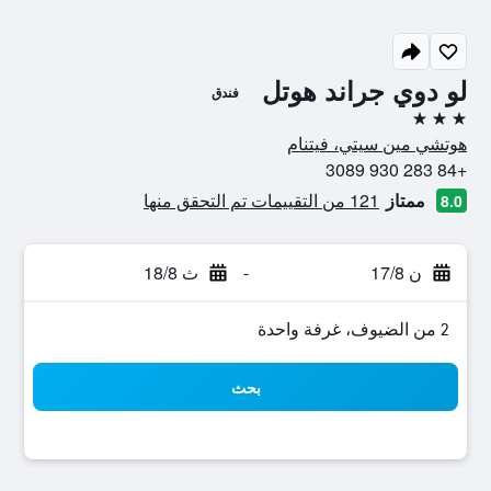
لو دوي جراند هوتل
فندق
3 نجوم
هوتشي مين سيتي، فيتنام
+84 283 930 3089
ممتاز
121 من التقييمات تم التحقق منها
8.0
ن 17/8
-
ث 18/8
2 من الضيوف، غرفة واحدة
بحث