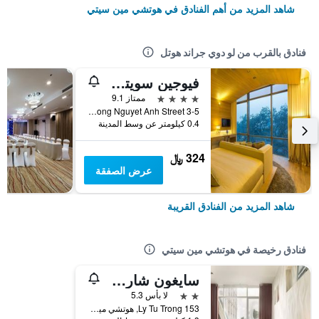
شاهد المزيد من أهم الفنادق في هوتشي مين سيتي
فنادق بالقرب من لو دوي جراند هوتل
فيوجين سويتس سايغون
4 نجوم
ممتاز 9.1
3-5 Suong Nguyet Anh Street, هوتشي مين سيتي, فيتنام
0.4 كيلومتر عن وسط المدينة
324 ﷼
عرض الصفقة
شاهد المزيد من الفنادق القريبة
فنادق رخيصة في هوتشي مين سيتي
سايغون شارم هوتل
2 نجمتين
لا بأس 5.3
153 Ly Tu Trong, هوتشي مين سيتي, فيتنام