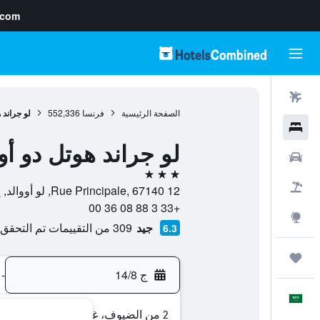
.com
رحلات طيران
الصفحة الرئيسية
فرنسا
552,336
لو جراند 
فنادق
لو جراند هوتل دو أو
سيارات
3 نجوم
حزم العروض
12 Rue Principale, 67140, لو أووالد, إقليم الراين الأسفل, فرنسا
+33 3 88 08 36 00
استكشاف
جيد
309 من التقييمات تم التحقق منها
6.3
رحلات
ج 14/8
-
العَرَبِيَّة
2 من الضيوف، غرفة واحدة