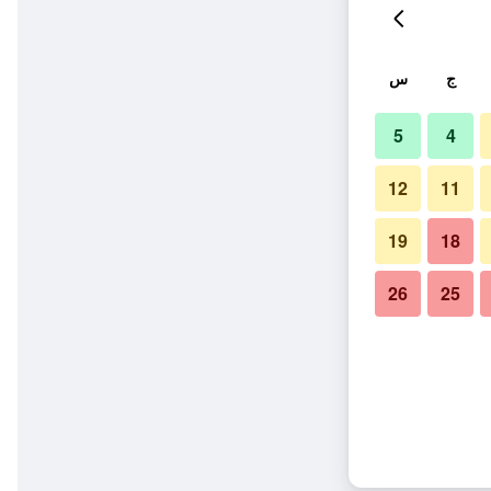
ج
س
5
4
12
11
19
18
26
25