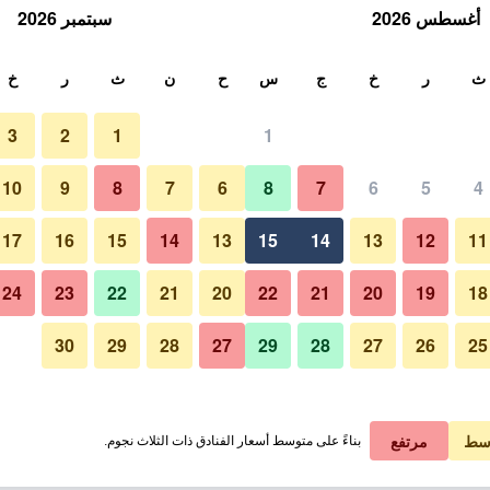
أغسطس 2026
سبتمبر 2026
ث
ث
ر
خ
ج
س
ح
ن
ث
ر
خ
3
2
1
1
10
9
8
7
6
8
7
6
5
4
17
16
15
14
13
15
14
13
12
11
عرض الأسعار
24
23
22
21
20
22
21
20
19
18
30
29
28
27
29
28
27
26
25
عرض الأسعار
عرض الأسعار
سط
مرتفع
بناءً على متوسط أسعار الفنادق ذات الثلاث نجوم.