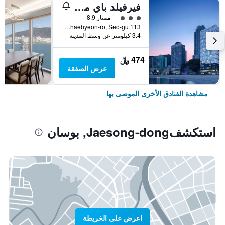
فيرفيلد باي ماريوت بوسان سونجدو بيتش
تقييم فئة 3
ممتاز 8.9
113 Songdohaebyeon-ro, Seo-gu, بوسان, كوريا الجنوبية
3.4 كيلومتر عن وسط المدينة
474 ﷼
عرض الصفقة
مشاهدة الفنادق الأخرى الموصى بها
استكشفJaesong-dong, بوسان
اعرض على الخريطة