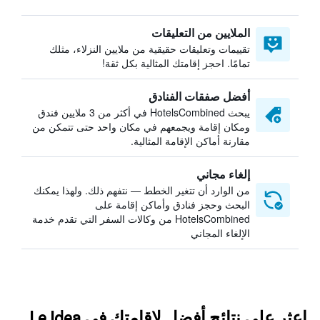
الملايين من التعليقات
تقييمات وتعليقات حقيقية من ملايين النزلاء، مثلك
تمامًا. احجز إقامتك المثالية بكل ثقة!
أفضل صفقات الفنادق
يبحث HotelsCombined في أكثر من 3 ملايين فندق
ومكان إقامة ويجمعهم في مكان واحد حتى تتمكن من
مقارنة أماكن الإقامة المثالية.
إلغاء مجاني
من الوارد أن تتغير الخطط — نتفهم ذلك. ولهذا يمكنك
البحث وحجز فنادق وأماكن إقامة على
HotelsCombined من وكالات السفر التي تقدم خدمة
الإلغاء المجاني
اعثر على نتائج أفضل لإقامتك في Le Idea