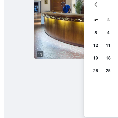
ج
س
5
4
12
11
1/9
آخر
19
18
26
25