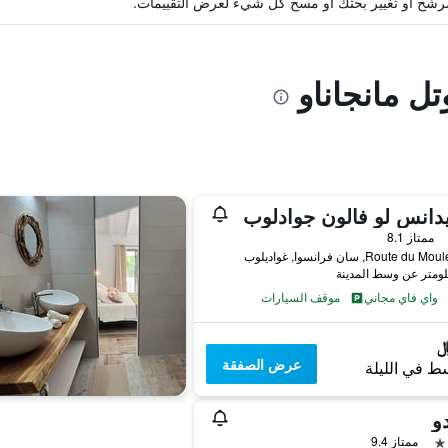
ة مرشح أو تغيير بحثك أو مسح كل شيء لعرض التقييمات.
تل مانجاناو
دانس لو فالون جوادلوب
ممتاز 8.1
Route du, سان فرانسوا, غواديلوب
واي فاي مجاني
موقف السيارات
عرض الصفقة
ط في الليلة
و
ممتاز 9.4