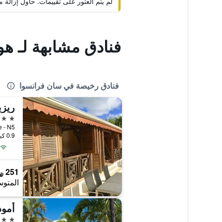
لم يتم العثور على تقييمات. حاول إزال
فنادق مشابهة لـ هو
فنادق رخيصة في سان فرانسوا
ريزي
2 نجمتين
 Moule - N5
0.9 كيلومتر عن وسط المدينة
251 ﷼
المتوس
أمود
3 نجوم