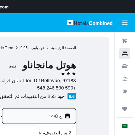
.com
رحلات طيران
الصفحة الرئيسية
غواديلوب
9,951
de-Terre
فنادق
هوتل مانجاناو
سيارات
فندق
3 نجوم
حزم العروض
Lieu Dit Bellevue, 97188, سان فرانسوا, غواديلوب
+590 590 246 548
استكشاف
جيد
255 من التقييمات تم التحقق منها
6.6
رحلات
ج 14/8
-
العَرَبِيَّة
2 من الضيوف، غرفة واحدة