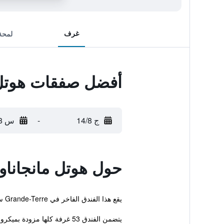
غرف
لمحة
أفضل صفقات هوتل 
ج 14/8
-
س 15/8
حول هوتل مانجاناو
يقع هذا الفندق الفاخر في Grande-Terre سان فرانسوا، و يقدم تراس، مسبح خارجي وأمن. كما يقدم هذا الفندق للضيوف خدمة غسل وكي الملابس وحديقة.
يتضمن الفندق 53 غرفة كلها مزودة بميكروويف وبراد.