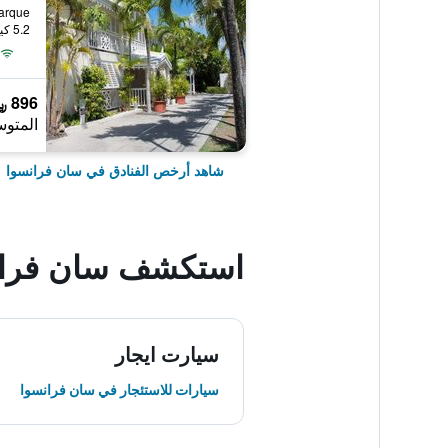
 A La Barque
5.2 كيلومتر عن وسط المدينة
896 ﷼
المتوس
شاهد أرخص الفنادق في سان فرانسوا
استكشف سان فران
سيارت ايجار
سيارات للاستئجار في سان فرانسوا