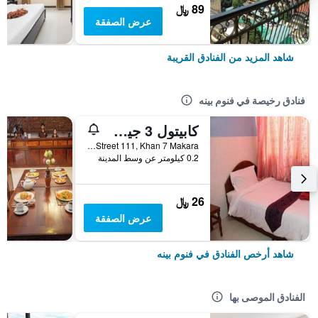
89 ﷼
عرض الصفقة
شاهد المزيد من الفنادق القريبة
فنادق رخيصة في فنوم بينه
كابيتول 3 جيست هاوس
6CE0, Street 111, Khan 7 Makara, فنوم بينه, كمبوديا
0.2 كيلومتر عن وسط المدينة
26 ﷼
عرض الصفقة
شاهد أرخص الفنادق في فنوم بينه
الفنادق الموصى بها