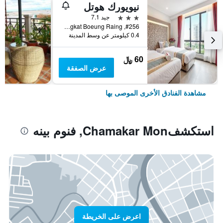
نيويورك هوتل
3 نجوم
جيد 7.1
#256, Street Monivong Blvd, Sangkat Boeung Raing, فنوم بينه, كمبوديا
0.4 كيلومتر عن وسط المدينة
60 ﷼
عرض الصفقة
مشاهدة الفنادق الأخرى الموصى بها
استكشفChamakar Mon, فنوم بينه
اعرض على الخريطة