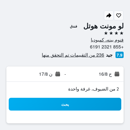
لو مونت هوتل
فندق
4 نجوم
فنوم بينه، كمبوديا
+855 2321 6191
جيد
236 من التقييمات تم التحقق منها
7.9
ح 16/8
-
ن 17/8
2 من الضيوف، غرفة واحدة
بحث