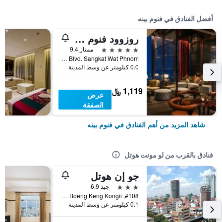
أفضل الفنادق في فنوم بينه
روزوود فنوم بين
5 نجوم
ممتاز 9.4
No. 66 Monivong Blvd. Sangkat Wat Phnom, فنوم بينه, كمبوديا
0.0 كيلومتر عن وسط المدينة
1,119 ﷼
عرض
الصفقة
شاهد المزيد من أهم الفنادق في فنوم بينه
فنادق بالقرب من لو مونت هوتل
جو إن هوتل
3 نجوم
جيد 6.9
#108, St 304, Sangkat Boeng Keng Kongii, فنوم بينه, كمبوديا
0.1 كيلومتر عن وسط المدينة