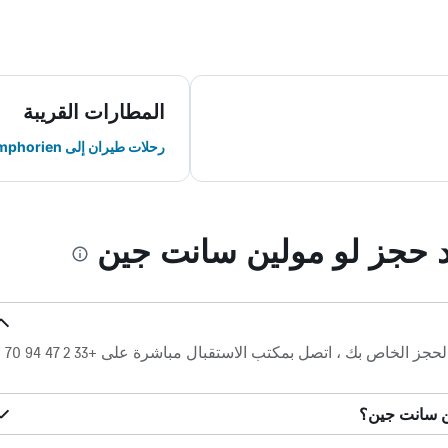
المطارات القريبة
رحلات طيران إلى St Symphorien
ند حجز لو مولين سانت جين
لأي أسئلة حول لو مولين سانت جين والحجز الخاص بك ، اتصل بمكتب الاستقبال مباشرة على +33 2 47 94 70
ين سانت جين؟