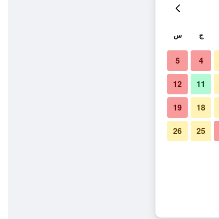
ج
س
5
4
12
11
19
18
26
25