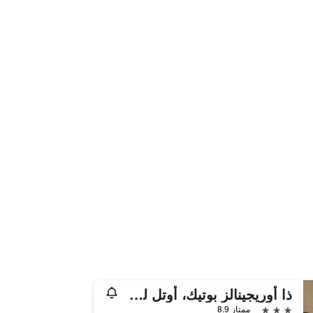
ذا أوريجينالز بوتيك، أوتل لو جورج، لوش
3 نجوم
ممتاز 8.9