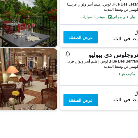
واي فاي مجاني
موقف السيارات
عرض الصفقة
ط في الليلة
تروجلوس دي بيوليو
26 Rue Des Bertrands, لوش, إقليم أندر ولوار, فرنسا
مكيف هواء
ط في الليلة
عرض الصفقة