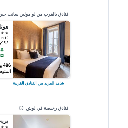
فنادق بالقرب من لو مولين سانت جين
هوتل
4 نجوم
12 Place de Verdun, لوش, إقليم أندر ولوار, فرنسا
5.8 كيلومتر عن وسط المدينة
496 ﷼
المتوس
شاهد المزيد من الفنادق القريبة
فنادق رخيصة في لوش
بري
3 نجوم