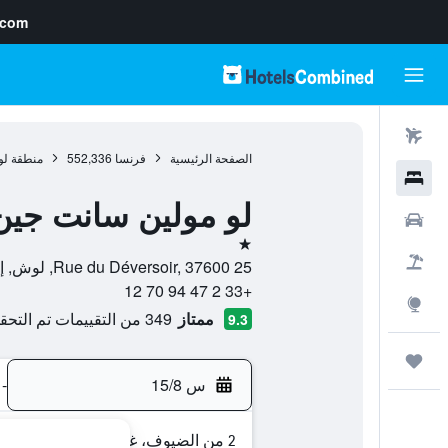
.com
رحلات طيران
الصفحة الرئيسية
فرنسا
552,336
منطقة لو
فنادق
لو مولين سانت جين
سيارات
نجمة واحدة
حزم العروض
25 Rue du Déversoir, 37600, لوش, إقليم أندر ولوار, فرنسا
+33 2 47 94 70 12
استكشاف
ممتاز
349 من التقييمات تم التحقق منها
9.3
رحلات
س 15/8
-
2 من الضيوف، غرفة واحدة