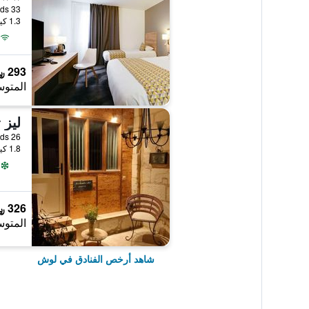
33 Rue Des Lézards, لوش, إقليم أندر ولوار, فرنسا
1.3 كيلومتر عن وسط المدينة
293 ﷼
المتوس
ليز 
1.8 كيلومتر عن وسط المدينة
326 ﷼
المتوس
شاهد أرخص الفنادق في لوش