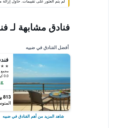
لم يتم العثور على تقييمات. حاول إزال
فنادق مشابهة لـ فند
أفضل الفنادق في ضبيه
فندق
5 نجوم
مجمع تل
0.0 كيلومتر عن وسط المدينة
813 ﷼
المتوس
شاهد المزيد من أهم الفنادق في ضبيه