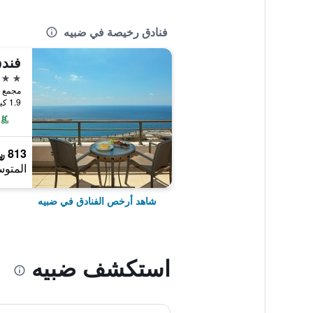
فنادق رخيصة في ضبيه
فندق
5 نجوم
مجمع تل
1.9 كيلومتر عن وسط المدينة
813 ﷼
المتوس
شاهد أرخص الفنادق في ضبيه
استكشف ضبيه