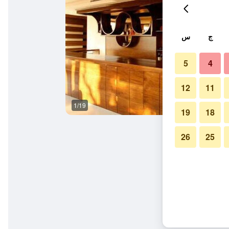
ج
س
5
4
12
11
1/19
آخر
19
18
26
25