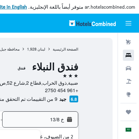
ar.hotelscombined.com
متوفر أيضاً باللغة الإنجليزية.
site in English
رحلات طيران
الصفحة الرئيسية
لبنان
1,928
محافظة جبل 
فنادق
فندق النبلاء
سيارات
فندق
3 نجوم
حزم العروض
ضبية,ذوق الخراب,قطاع 2,شارع 52,ص.ب 70-798, 1103, ضبيه, محافظة جبل لبنان, لبنان
+961 454 2750
استكشاف
جيد
9 من التقييمات تم التحقق منها
6.8
رحلات
خ 13/8
-
العَرَبِيَّة
2 من الضيوف، غرفة واحدة