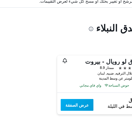
ة مرشح أو تغيير بحثك أو مسح كل شيء لعرض التقييمات.
ق النبلاء
 لو رويال - بيروت
ممتاز 8.9
ال الترفيه, ضبيه, لبنان
حوض السباحة
واي فاي مجاني
عرض الصفقة
ط في الليلة