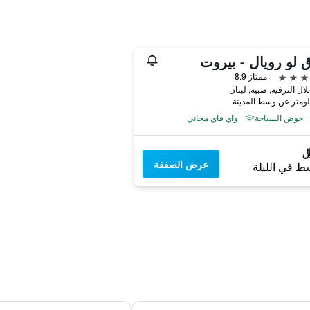
 لو رويال - بيروت
ممتاز 8.9
ال الترفيه, ضبيه, لبنان
حوض السباحة
واي فاي مجاني
عرض الصفقة
ط في الليلة