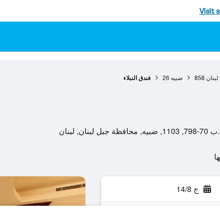
Visit 
لبنان
858
ضبيه
26
فندق النبلاء
ج 14/8