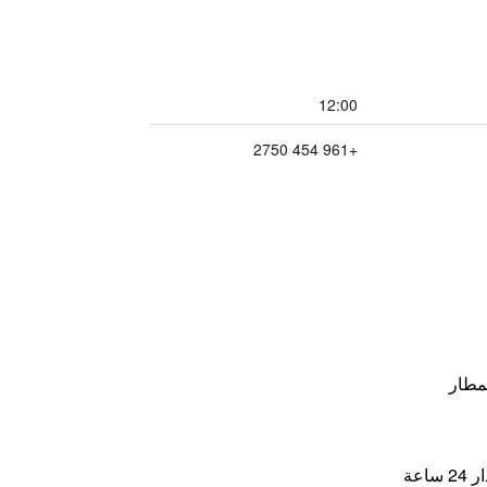
12:00
+961 454 2750
مطار
اعة