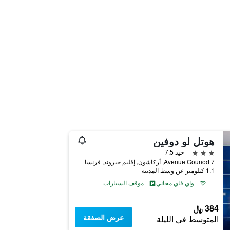
هوتل لو دوفين
3 نجوم
جيد 7.5
7 Avenue Gounod, أركاشون, إقليم جيروند, فرنسا
1.1 كيلومتر عن وسط المدينة
واي فاي مجاني
موقف السيارات
384 ﷼
عرض الصفقة
المتوسط في الليلة