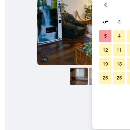
ج
س
5
4
12
11
1/6
غرفة معيشة
19
18
26
25