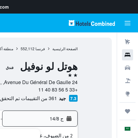
.com
رحلات طيران
الصفحة الرئيسية
فرنسا
552,112
منطقة آكو
فنادق
هوتل لو نوفيل
سيارات
فندق
2 نجمتين
حزم العروض
24 Avenue Du Général De Gaulle, , أركاشون, إقليم جيروند, فرنسا
+33 5 56 83 40 11
استكشاف
جيد
361 من التقييمات تم التحقق منها
7.3
رحلات
ج 14/8
-
العَرَبِيَّة
2 من الضيوف، غرفة واحدة