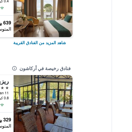
0.4 كيلومتر عن وسط المدينة
639 ﷼
المتوس
شاهد المزيد من الفنادق القريبة
فنادق رخيصة في أركاشون
3 نجوم
11 Allée Corrigan, أركاشون, إقليم جيروند, فرنسا
0.8 كيلومتر عن وسط المدينة
329 ﷼
المتوس