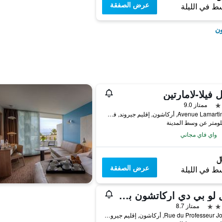
عرض الصفقة
ط في الليلة
ون
ل فيلا-لامارتين
ممتاز 9.0
28, Avenue Lamartine, أركاشون, إقليم جيروند, فرنسا
واي فاي مجاني
عرض الصفقة
ط في الليلة
أوتل لو بي دي اركاتشون باي إنوود هوتل
ممتاز 8.7
4 Rue du Professeur Jolyet, أركاشون, إقليم جيروند, فرنسا