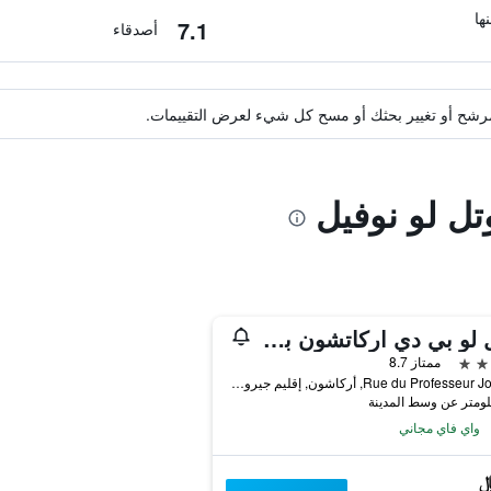
7.1
أصدقاء
ة مرشح أو تغيير بحثك أو مسح كل شيء لعرض التقييمات.
تل لو نوفيل
أوتل لو بي دي اركاتشون باي إنوود هوتل
ممتاز 8.7
4 Rue du Professeur Jolyet, أركاشون, إقليم جيروند, فرنسا
واي فاي مجاني