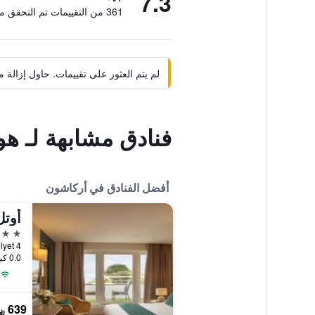
7.3
361 من التقييمات تم التحقق منها
لم يتم العثور على تقييمات. حاول إزال
فنادق مشابهة لـ هو
أفضل الفنادق في أركاشون
4 نجوم
0.0 كيلومتر عن وسط المدينة
639 ﷼