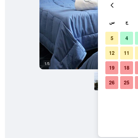
ج
س
5
4
12
11
1/5
حمام
19
18
26
25