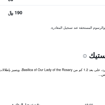
190 ﷼
والرسوم المستحقة عند تسجيل المغادرة.
ستيك
يقع مكان إقامة "Le Petit Majestic" في 
س...
15:00
وقت تسجيل المغادرة