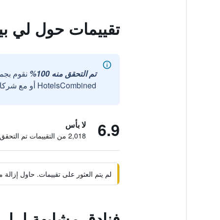
تقييمات حول لي بي
تم التحقق منه 100%
نقوم بجم
HotelsCombined أو مع شركائنا الخارجيين الموثوقين.
6.9
لا بأس
2,018 من التقييمات تم التحقق منها
لم يتم العثور على تقييمات. حاول إزال
فنادق مشابهة لـ ل