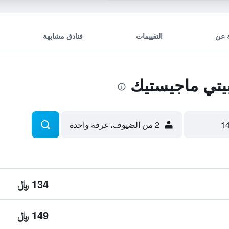
 عن
التقييمات
فنادق مشابهة
تي ماجيستيك
2 من الضيوف، غرفة واحدة
134 ﷼
149 ﷼