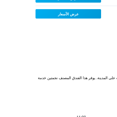
عرض الأسعار
لورد، على بعد 1.2 كم من Basilica of Our Lady of the Rosary، ويتميز بإطلالات على المدينة. يوفر هذا الفندق المصنف نجمتين خدمة
11:00