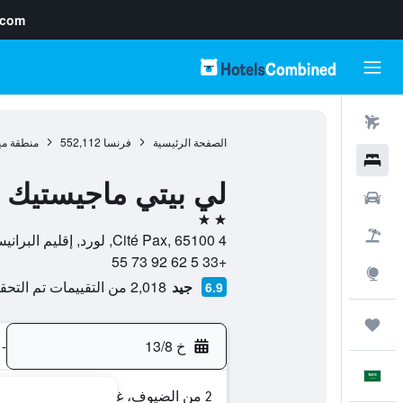
.com
رحلات طيران
الصفحة الرئيسية
فرنسا
552,112
منطقة ميد
فنادق
لي بيتي ماجيستيك
سيارات
2 نجمتين
حزم العروض
4 Cité Pax, 65100, لورد, إقليم البرانيس العليا, فرنسا
+33 5 62 92 73 55
استكشاف
جيد
2,018 من التقييمات تم التحقق منها
6.9
رحلات
خ 13/8
-
العَرَبِيَّة
2 من الضيوف، غرفة واحدة