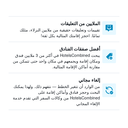
الملايين من التعليقات
تقييمات وتعليقات حقيقية من ملايين النزلاء، مثلك
تمامًا. احجز إقامتك المثالية بكل ثقة!
أفضل صفقات الفنادق
يبحث HotelsCombined في أكثر من 3 ملايين فندق
ومكان إقامة ويجمعهم في مكان واحد حتى تتمكن من
مقارنة أماكن الإقامة المثالية.
إلغاء مجاني
من الوارد أن تتغير الخطط — نتفهم ذلك. ولهذا يمكنك
البحث وحجز فنادق وأماكن إقامة على
HotelsCombined من وكالات السفر التي تقدم خدمة
الإلغاء المجاني