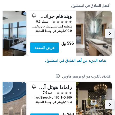
أفضل الفنادق في اسطنبول
ويندهام جراند إسطنبول ليفينت
5 نجوم
ممتاز 9.2
منطقة إيسانتيبي,شارع بويوكديري 177-183 شيشلي, اسطنبول, تركيا
0.0 كيلومتر عن وسط المدينة
596 ﷼
عرض الصفقة
شاهد المزيد من أهم الفنادق في اسطنبول
فنادق بالقرب من لو بريمير هاوس
رامادا هوتل آند سويتس باي ويندام إسطنبول سيسلي
4 نجوم
جيد 7.6
Merkez District Abide-I Hurriyet Street No 160, NO:160, اسطنبول, تركيا
0.3 كيلومتر عن وسط المدينة
243 ﷼