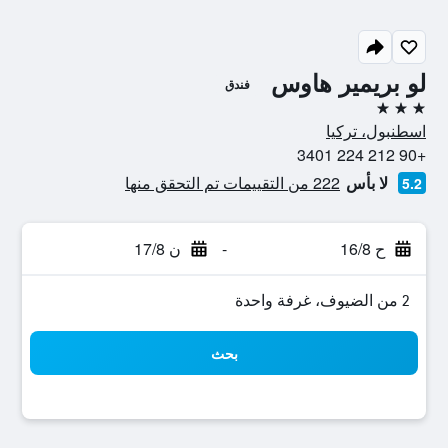
لو بريمير هاوس
فندق
3 نجوم
اسطنبول، تركيا
+90 212 224 3401
لا بأس
222 من التقييمات تم التحقق منها
5.2
ح 16/8
-
ن 17/8
2 من الضيوف، غرفة واحدة
بحث