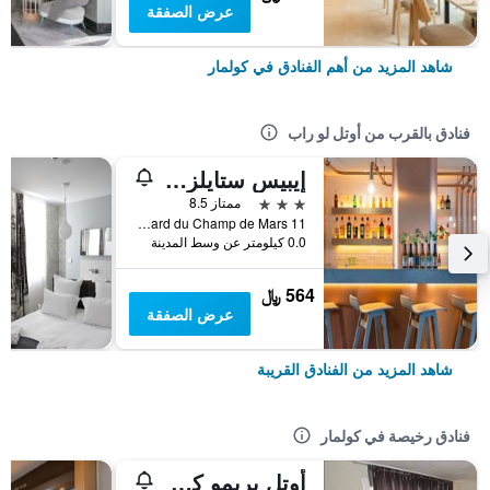
عرض الصفقة
شاهد المزيد من أهم الفنادق في كولمار
فنادق بالقرب من أوتل لو راب
إيبيس ستايلز كولمار سنتر
3 نجوم
ممتاز 8.5
11 Boulevard du Champ de Mars, كولمار, إقليم الراين الأعلى, فرنسا
0.0 كيلومتر عن وسط المدينة
564 ﷼
عرض الصفقة
شاهد المزيد من الفنادق القريبة
فنادق رخيصة في كولمار
أوتل بريمو كولمار سونتر