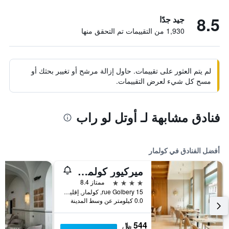
8.5
جيد جدًا
1,930 من التقييمات تم التحقق منها
لم يتم العثور على تقييمات. حاول إزالة مرشح أو تغيير بحثك أو
مسح كل شيء لعرض التقييمات.
فنادق مشابهة لـ أوتل لو راب
أفضل الفنادق في كولمار
ميركيور كولمار سنتر أنترليندين
4 نجوم
ممتاز 8.4
15 rue Golbery, كولمار, إقليم الراين الأعلى, فرنسا
0.0 كيلومتر عن وسط المدينة
544 ﷼