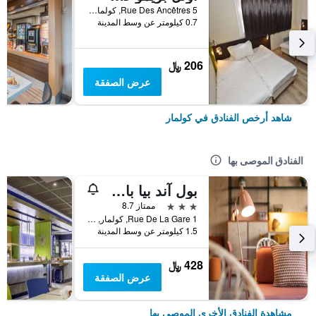
5 Rue Des Ancêtres, كولمار, إقليم الراين الأعلى, فرنسا
0.7 كيلومتر عن وسط المدينة
206 ﷼
عرض الصفقة
شاهد أرخص الفنادق في كولمار
الفنادق الموصى بها
بول آند بيا باي ستاي كوليكشن
3 نجوم
ممتاز 8.7
1 Rue De La Gare, كولمار, إقليم الراين الأعلى, فرنسا
1.5 كيلومتر عن وسط المدينة
428 ﷼
عرض الصفقة
مشاهدة الفنادق الأخرى الموصى بها