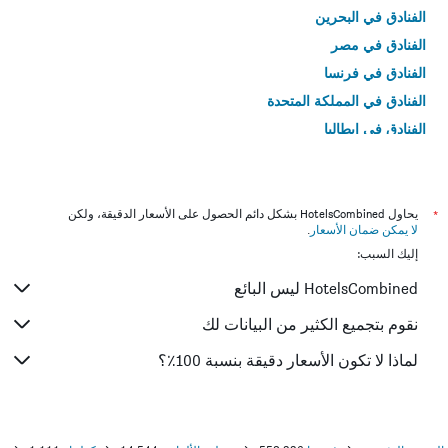
الفنادق في البحرين
الفنادق في مصر
الفنادق في فرنسا
الفنادق في المملكة المتحدة
الفنادق في إيطاليا
الفنادق في تايلاند
*
يحاول HotelsCombined بشكل دائم الحصول على الأسعار الدقيقة، ولكن
لا يمكن ضمان الأسعار
.
إليك السبب:
HotelsCombined ليس البائع
نقوم بتجميع الكثير من البيانات لك
لماذا لا تكون الأسعار دقيقة بنسبة 100٪؟