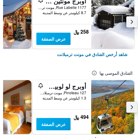
أوبرج مونتين فيو إن
1177 Rue Labelle, مونت ترمبلانت, QC, كندا
8.7 كيلومتر عن وسط المدينة
258 ﷼
عرض الصفقة
شاهد أرخص الفنادق في مونت ترمبلانت
الفنادق الموصى بها
أوبرج لو لوبين بي آن بي
127 Pinoteau, مونت ترمبلانت, QC, كندا
1.3 كيلومتر عن وسط المدينة
494 ﷼
عرض الصفقة