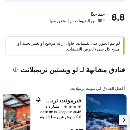
8.8
جيد جدًا
692 من التقييمات تم التحقق منها
لم يتم العثور على تقييمات. حاول إزالة مرشح أو تغيير بحثك أو
مسح كل شيء لعرض التقييمات.
فنادق مشابهة لـ لو ويستين تريمبلانت
أفضل الفنادق في مونت ترمبلانت
فيرمونت تريمبلانت
4 نجوم
ممتاز 8.9
3045 Chemin de la Chapelle, مونت ترمبلانت, QC, كندا
0.0 كيلومتر عن وسط المدينة