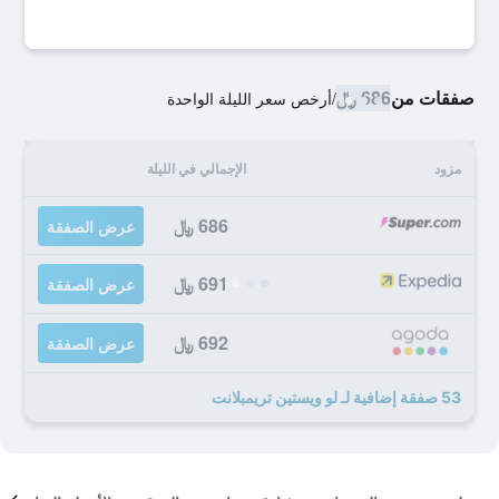
صفقات من
686 ﷼
/
أرخص سعر الليلة الواحدة
مزود
الإجمالي في الليلة
686 ﷼
عرض الصفقة
691 ﷼
عرض الصفقة
692 ﷼
عرض الصفقة
53 صفقة إضافية لـ لو ويستين تريمبلانت