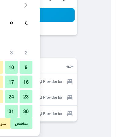
بح
ح
ن
3
2
مزود
10
9
17
16
Provider for ليسايد هوتل
24
23
Provider for ليسايد هوتل
31
30
Provider for ليسايد هوتل
منخفض
متو