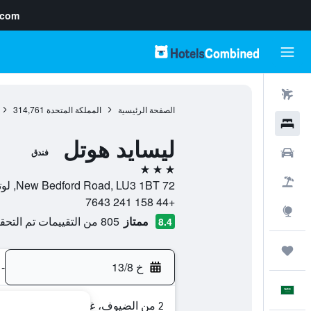
.com
رحلات طيران
الصفحة الرئيسية
المملكة المتحدة
314,761
فنادق
ليسايد هوتل
سيارات
فندق
3 نجوم
حزم العروض
72 New Bedford Road, LU3 1BT, لوتون, إنجلترا, المملكة المتحدة
+44 158 241 7643
استكشاف
ممتاز
805 من التقييمات تم التحقق منها
8.4
رحلات
خ 13/8
-
العَرَبِيَّة
2 من الضيوف، غرفة واحدة