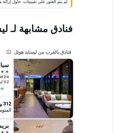
لم يتم العثور على تقييمات. حاول إزال
فنادق مشابهة لـ لي
فنادق بالقرب من ليسايد هوتل
سبار
4 نجوم
2/4 Mill Street, لوتون, المملكة المتحدة
0.2 كيلومتر عن وسط المدينة
312 ﷼
المتوس
بريم
3 نجوم