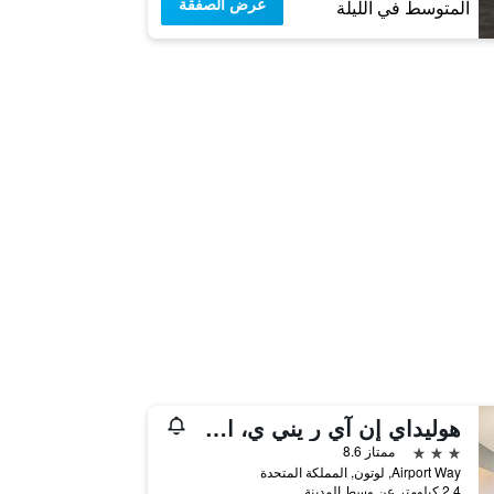
عرض الصفقة
المتوسط في الليلة
هوليداي إن آي ر يني ي، ان الو توت أياري ا رٓت آ بٓي آيتش جي
3 نجوم
ممتاز 8.6
Airport Way, لوتون, المملكة المتحدة
2.4 كيلومتر عن وسط المدينة