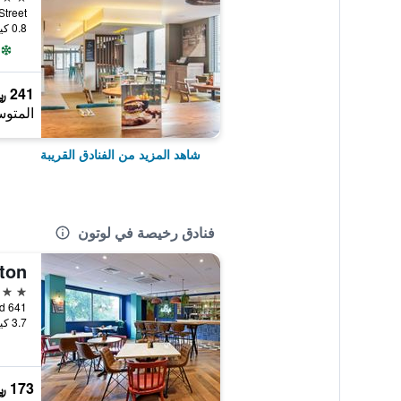
Regent Street, 
0.8 كيلومتر عن وسط المدينة
241 ﷼
المتوس
شاهد المزيد من الفنادق القريبة
فنادق رخيصة في لوتون
ton
3 نجوم
641 Dunstable Road, لوتون, المملكة المتحدة
3.7 كيلومتر عن وسط المدينة
173 ﷼