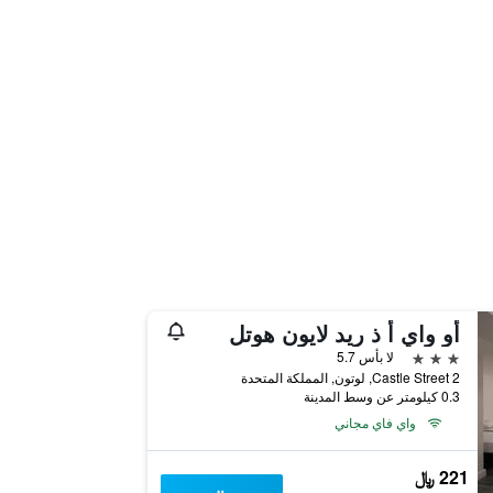
أو واي أ ذ ريد لايون هوتل
3 نجوم
لا بأس 5.7
2 Castle Street, لوتون, المملكة المتحدة
0.3 كيلومتر عن وسط المدينة
واي فاي مجاني
221 ﷼