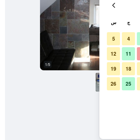
ج
س
5
4
12
11
1/5
غرفة نوم
19
18
26
25