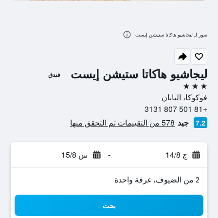
صور لـ ليجاشيو هاكاتا ستيشن إيست
ليجاشيو هاكاتا ستيشن إيست
فندق
3 نجوم
فوكوكا، اليابان
+81 501 807 3131
جيد
578 من التقييمات تم التحقق منها
7.2
ج 14/8
-
س 15/8
2 من الضيوف، غرفة واحدة
بحث