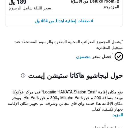
189 ﷼
Deluxe room، 2 من الأسرّة
المزدوجة
سعر الليلة شامل الرسوم
4 صفقات إضافية ابتداءً من 424 ﷼
*
يشمل المجموع الضرائب المحلية المقدرة والرسوم المستحقة عند
تسجيل المغادرة.
أفضل سعر
مضمون
حول ليجاشيو هاكاتا ستيشن إيست
يقع مكان إقامة "Legatio HAKATA Station East" في مركز فوكوكا
ويبعد مسافة 200 م عن Mizuho Park و300 م عن Hie Park. ويوفر
مكان الإقامة هذا خدمة واي فاي مجاني وشرفة. تم تجهيز مكان الإقامة
بجهاز تكييف، كما...
المزيد
من الجيد أن تعلم