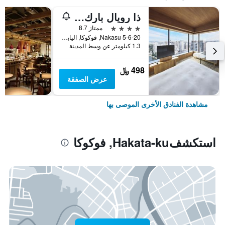
ذا رويال بارك كانفاس فوكوكا ناكاسو
4 نجوم
ممتاز 8.7
5-6-20 Nakasu, فوكوكا, اليابان
1.3 كيلومتر عن وسط المدينة
498 ﷼
عرض الصفقة
مشاهدة الفنادق الأخرى الموصى بها
استكشفHakata-ku, فوكوكا