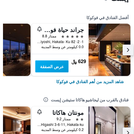
أفضل الفنادق في فوكوكا
جراند حياة فوكوكا
5 نجوم
ممتاز 8.8
1- 2- 82 Sumiyoshi, Hakata- Ku, فوكوكا, اليابان
0.0 كيلومتر عن وسط المدينة
629 ﷼
عرض الصفقة
شاهد المزيد من أهم الفنادق في فوكوكا
فنادق بالقرب من ليجاشيو هاكاتا ستيشن إيست
مونتان هاكاتا
2 نجمتين
ممتاز 9.2
Hakataeki Higashi 3-6-11, Hakata-ku, فوكوكا, اليابان
0.2 كيلومتر عن وسط المدينة