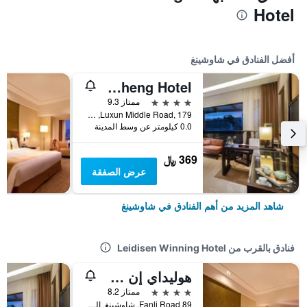
Hotel
أفضل الفنادق في شاوشينغ
The Xianheng Hotel
4 نجوم
ممتاز 9.3
Luxun Middle Road, 179, شاوشينغ, الصين
0.0 كيلومتر عن وسط المدينة
369 ﷼
عرض الصفقة
شاهد المزيد من أهم الفنادق في شاوشينغ
فنادق بالقرب من Leidisen Winning Hotel
هوليداي إن شوشسينج باي آيتش جي
4 نجوم
ممتاز 8.2
89 Fanli Road, شاوشينغ, الصين