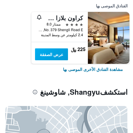
الفنادق الموصى بها
كراون بلازا شاوشسينج باي آيتش جي
4 نجوم
ممتاز 8.0
No. 379 Shengli Road E, شاوشينغ, الصين
2.4 كيلومتر عن وسط المدينة
225 ﷼
عرض الصفقة
مشاهدة الفنادق الأخرى الموصى بها
استكشفShangyu, شاوشينغ