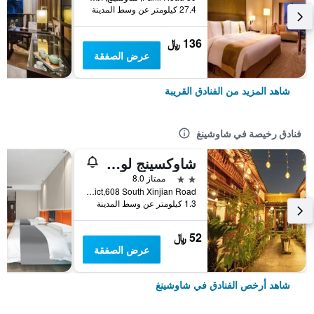
27.4 كيلومتر عن وسط المدينة
136 ﷼
عرض الصفقة
شاهد المزيد من الفنادق القريبة
فنادق رخيصة في شاوشينغ
شاوكسينج لوكسون نايتيف بلايس يوث هوستيل
2 نجمتين
ممتاز 8.0
Yuecheng District,608 South Xinjian Road, شاوشينغ, الصين
1.3 كيلومتر عن وسط المدينة
52 ﷼
عرض الصفقة
شاهد أرخص الفنادق في شاوشينغ