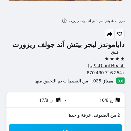
صور لـ داياموندز ليجر بيتش آند جولف ريزورت
داياموندز ليجر بيتش آند جولف ريزورت
فندق
4 نجوم
Diani Beach، كينيا
+254 716 430 670
ممتاز
1,035 من التقييمات تم التحقق منها
8.0
ح 16/8
-
ن 17/8
2 من الضيوف، غرفة واحدة
بحث