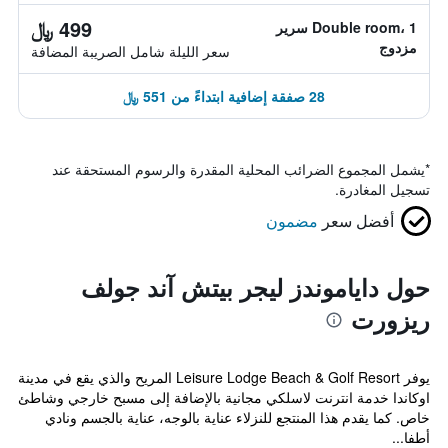
499 ﷼
Double room، 1 سرير
مزدوج
سعر الليلة شامل الصريبة المضافة
28 صفقة إضافية ابتداءً من 551 ﷼
*
يشمل المجموع الضرائب المحلية المقدرة والرسوم المستحقة عند
تسجيل المغادرة.
أفضل سعر
مضمون
حول داياموندز ليجر بيتش آند جولف
ريزورت
يوفر Leisure Lodge Beach & Golf Resort المريح والذي يقع في مدينة
اوكاندا خدمة انترنت لاسلكي مجانية بالإضافة إلى مسبح خارجي وشاطئ
خاص. كما يقدم هذا المنتجع للنزلاء عناية بالوجه، عناية بالجسم ونادي
أطفا...