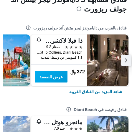
جولف ريزورت
فنادق بالقرب من داياموندز ليجر بيتش آند جولف ريزورت
ذا فيلا لاكشري سويتس هوتل
4 نجوم
ممتاز 9.2
Beach Road Next To Colliers, Diani Beach, كينيا
1.1 كيلومتر عن وسط المدينة
372 ﷼
عرض الصفقة
شاهد المزيد من الفنادق القريبة
فنادق رخيصة في Diani Beach
مانجرو هوتل دياني بيتش
3 نجوم
جيد 7.0