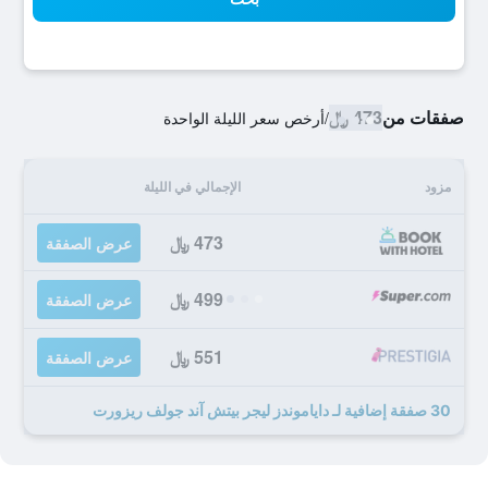
صفقات من
473 ﷼
/
أرخص سعر الليلة الواحدة
مزود
الإجمالي في الليلة
473 ﷼
عرض الصفقة
499 ﷼
عرض الصفقة
551 ﷼
عرض الصفقة
30 صفقة إضافية لـ داياموندز ليجر بيتش آند جولف ريزورت