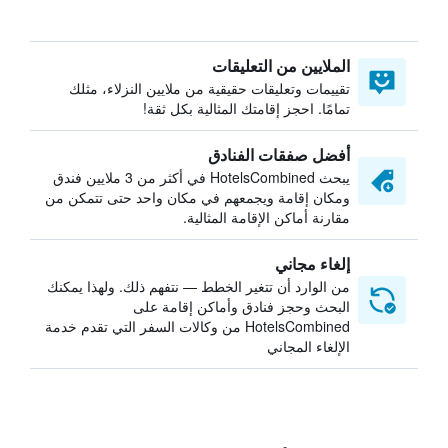
الملايين من التعليقات
تقييمات وتعليقات حقيقية من ملايين النزلاء، مثلك
تمامًا. احجز إقامتك المثالية بكل ثقة!
أفضل صفقات الفنادق
يبحث HotelsCombined في أكثر من 3 ملايين فندق
ومكان إقامة ويجمعهم في مكان واحد حتى تتمكن من
مقارنة أماكن الإقامة المثالية.
إلغاء مجاني
من الوارد أن تتغير الخطط — نتفهم ذلك. ولهذا يمكنك
البحث وحجز فنادق وأماكن إقامة على
HotelsCombined من وكالات السفر التي تقدم خدمة
الإلغاء المجاني