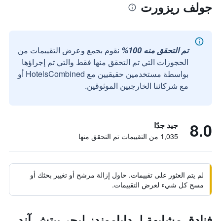
جولف ريزورت
تم التحقق منه 100%
نقوم بجمع وعرض التقييمات من
الحجوزات التي تم التحقق منها فقط والتي تم إجراؤها
بواسطة مستخدمين حقيقيين مع HotelsCombined أو
مع شركائنا الخارجيين الموثوقين.
8.0
جيد جدًا
1,035 من التقييمات تم التحقق منها
لم يتم العثور على تقييمات. حاول إزالة مرشح أو تغيير بحثك أو
مسح كل شيء لعرض التقييمات.
فنادق مشابهة لـ داياموندز ليجر بيتش آند