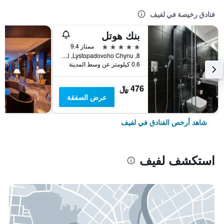
فنادق رخيصة في لفيف
بنك هوتل
5 نجوم
ممتاز 9.4
8, Lystopadovoho Chynu, لفيف, أوكرانيا
0.6 كيلومتر عن وسط المدينة
476 ﷼
عرض الصفقة
شاهد أرخص الفنادق في لفيف
استكشف لفيف