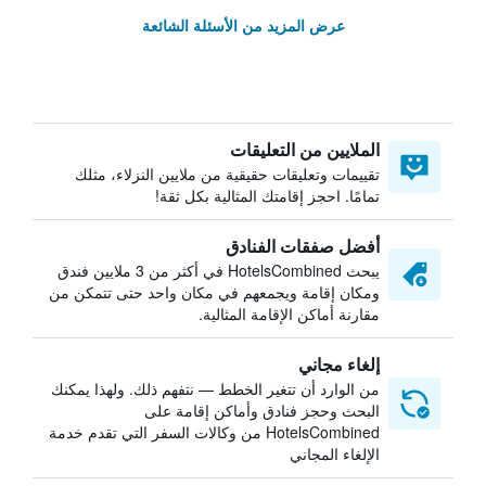
عرض المزيد من الأسئلة الشائعة
الملايين من التعليقات
تقييمات وتعليقات حقيقية من ملايين النزلاء، مثلك
تمامًا. احجز إقامتك المثالية بكل ثقة!
أفضل صفقات الفنادق
يبحث HotelsCombined في أكثر من 3 ملايين فندق
ومكان إقامة ويجمعهم في مكان واحد حتى تتمكن من
مقارنة أماكن الإقامة المثالية.
إلغاء مجاني
من الوارد أن تتغير الخطط — نتفهم ذلك. ولهذا يمكنك
البحث وحجز فنادق وأماكن إقامة على
HotelsCombined من وكالات السفر التي تقدم خدمة
الإلغاء المجاني