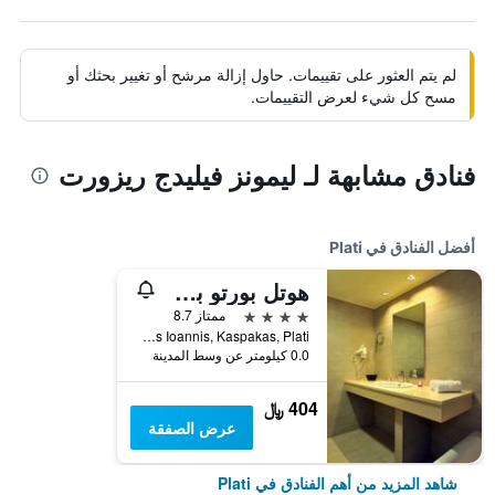
لم يتم العثور على تقييمات. حاول إزالة مرشح أو تغيير بحثك أو
مسح كل شيء لعرض التقييمات.
فنادق مشابهة لـ ليمونز فيليدج ريزورت
أفضل الفنادق في Plati
هوتل بورتو بلازا بيتش ريزورت
4 نجوم
ممتاز 8.7
Agios Ioannis, Kaspakas, Plati, اليونان
0.0 كيلومتر عن وسط المدينة
404 ﷼
عرض الصفقة
شاهد المزيد من أهم الفنادق في Plati