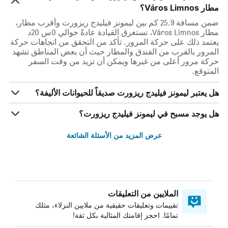
مطار Város Limnos؟
ضمن مسافة 25.9 كم بين ليمونز فيليدج ريزورت وأقرب مطار،
مطار Város Limnos، تستغرق القيادة عادةً حوالي 0س 20د
يعتمد ذلك على حركة المرور. تأكد من التحقق من اتجاهات حركة
المرور بالقرب من الفندق والمطار حيث أن بعض المناطق تشهد
حركة مرور أعلى من غيرها ويمكن أن تزيد من وقت السفر
المتوقع.
هل يعتبر ليمونز فيليدج ريزورت صديقاً للحيوانات الأليفة؟
هل يوجد مسبح في ليمونز فيليدج ريزورت؟
عرض المزيد من الأسئلة الشائعة
الملايين من التعليقات
تقييمات وتعليقات حقيقية من ملايين النزلاء، مثلك
تمامًا. احجز إقامتك المثالية بكل ثقة!