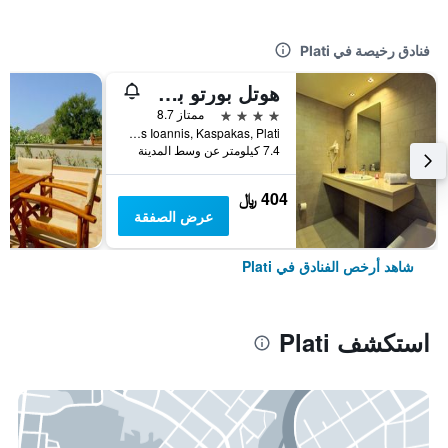
فنادق رخيصة في Plati
هوتل بورتو بلازا بيتش ريزورت
4 نجوم
ممتاز 8.7
Agios Ioannis, Kaspakas, Plati, اليونان
7.4 كيلومتر عن وسط المدينة
404 ﷼
عرض الصفقة
شاهد أرخص الفنادق في Plati
استكشف Plati