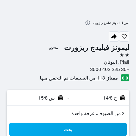
صور لـ ليمونز فيليدج ريزورت
ليمونز فيليدج ريزورت
منتجع
2 نجمتين
Plati، اليونان
+30 225 402 3500
ممتاز
113 من التقييمات تم التحقق منها
8.0
ج 14/8
-
س 15/8
2 من الضيوف، غرفة واحدة
بحث