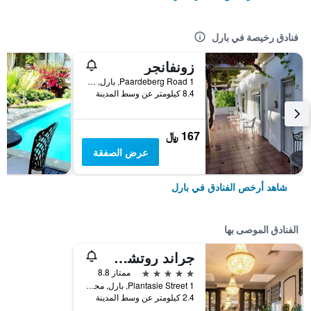
فنادق رخيصة في بارل
زونفانجر
1 Paardeberg Road, بارل, محافظة كيب الغربية, جنوب أفريقيا
8.4 كيلومتر عن وسط المدينة
167 ﷼
عرض الصفقة
شاهد أرخص الفنادق في بارل
الفنادق الموصى بها
جراند روتشي هوتل
5 نجوم
ممتاز 8.8
1 Plantasie Street, بارل, محافظة كيب الغربية, جنوب أفريقيا
2.4 كيلومتر عن وسط المدينة