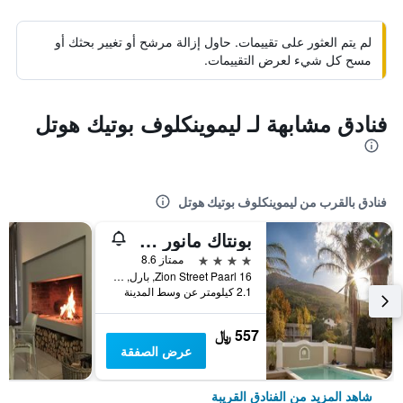
لم يتم العثور على تقييمات. حاول إزالة مرشح أو تغيير بحثك أو
مسح كل شيء لعرض التقييمات.
فنادق مشابهة لـ ليموينكلوف بوتيك هوتل
فنادق بالقرب من ليموينكلوف بوتيك هوتل
بونتاك مانور هاوس
4 نجوم
ممتاز 8.6
16 Zion Street Paarl, بارل, محافظة كيب الغربية, جنوب أفريقيا
2.1 كيلومتر عن وسط المدينة
557 ﷼
عرض الصفقة
شاهد المزيد من الفنادق القريبة