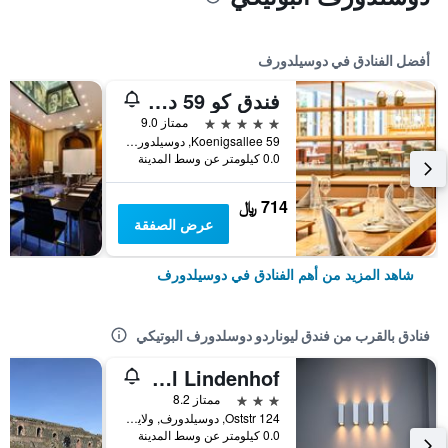
أفضل الفنادق في دوسيلدورف
فندق كو 59 دوسيلدورف - ميمبر أوف هوميج لاكشري هوتلز كوليكشن
5 نجوم
ممتاز 9.0
Koenigsallee 59, دوسيلدورف, ولاية شمال الراين وستفاليا, ألمانيا
0.0 كيلومتر عن وسط المدينة
714 ﷼
عرض الصفقة
شاهد المزيد من أهم الفنادق في دوسيلدورف
فنادق بالقرب من فندق ليوناردو دوسلدورف البوتيكي
Hotel Lindenhof
3 نجوم
ممتاز 8.2
Oststr 124, دوسيلدورف, ولاية شمال الراين وستفاليا, ألمانيا
0.0 كيلومتر عن وسط المدينة