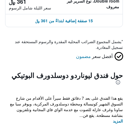
361 ﷼
Double room، نوع السرير غير
معروف
سعر الليلة شامل الرسوم
15 صفقة إضافية ابتداءً من 361 ﷼
*
يشمل المجموع الضرائب المحلية المقدرة والرسوم المستحقة عند
تسجيل المغادرة.
أفضل سعر
مضمون
حول فندق ليوناردو دوسلدورف البوتيكي
يقع هذا الفندق على بعد 7 دقائق فقط سيراً على الأقدام من شارع
التسوق الشهير كونيسالة ومحطة دوسلدورف المركزية، ويوفر سبا مع
ساونا وغرف عازلة للصوت مع خدمة الواي فاي المجانية وتلفزيون
بشاشة مسطحة. يقع فن...
المزيد