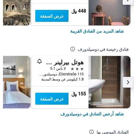
448 ﷼
عرض الصفقة
شاهد المزيد من الفنادق القريبة
فنادق رخيصة في دوسيلدورف
هوتل بيرلينر هوف
3 نجوم
لا بأس 5.1
Ellerstraße 110, دوسيلدورف, ولاية شمال الراين وستفاليا, ألمانيا
1.8 كيلومتر عن وسط المدينة
155 ﷼
عرض الصفقة
شاهد أرخص الفنادق في دوسيلدورف
الفنادق الموصى بها