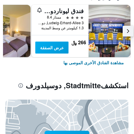
فندق ليوناردو دوسلدورف سيتي سنتر
4 نجوم
ممتاز 8.4
Ludwig-Erhard-Allee 3, دوسيلدورف, ولاية شمال الراين وستفاليا, ألمانيا
1.3 كيلومتر عن وسط المدينة
266 ﷼
عرض الصفقة
مشاهدة الفنادق الأخرى الموصى بها
استكشفStadtmitte, دوسيلدورف