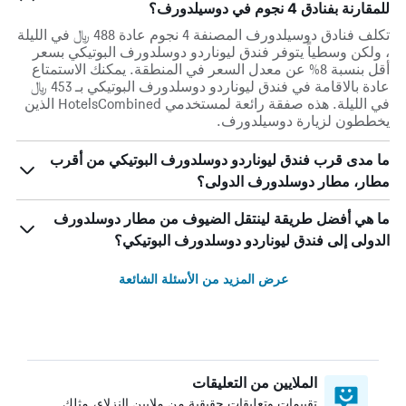
للمقارنة بفنادق 4 نجوم في دوسيلدورف؟
تكلف فنادق دوسيلدورف المصنفة 4 نجوم عادة 488 ﷼ في الليلة
، ولكن وسطياً يتوفر فندق ليوناردو دوسلدورف البوتيكي بسعر
أقل بنسبة 8% عن معدل السعر في المنطقة. يمكنك الاستمتاع
عادة بالاقامة في فندق ليوناردو دوسلدورف البوتيكي بـ 453 ﷼
في الليلة. هذه صفقة رائعة لمستخدمي HotelsCombined الذين
يخططون لزيارة دوسيلدورف.
ما مدى قرب فندق ليوناردو دوسلدورف البوتيكي من أقرب
مطار، مطار دوسلدورف الدولى؟
ما هي أفضل طريقة لينتقل الضيوف من مطار دوسلدورف
الدولى إلى فندق ليوناردو دوسلدورف البوتيكي؟
عرض المزيد من الأسئلة الشائعة
الملايين من التعليقات
تقييمات وتعليقات حقيقية من ملايين النزلاء، مثلك