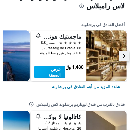
لاس رامبلاس
أفضل الفنادق في برشلونة
ماجستيك هوتل آند سبا برشلونة جي إل
5 نجوم
ممتاز 8.8
Passeig de Gracia, 68, برشلونة, أسبانيا
0.0 كيلومتر عن وسط المدينة
1,480 ﷼
عرض
الصفقة
شاهد المزيد من أهم الفنادق في برشلونة
فنادق بالقرب من فندق ليوناردو برشلونة لاس رامبلاس
كاتالونيا لا بوكيريا
4 نجوم
ممتاز 8.5
Hospital, 26, برشلونة, أسبانيا