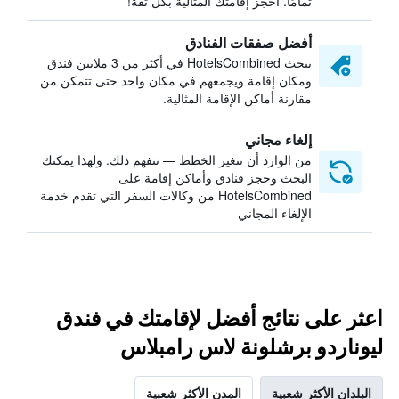
تمامًا. احجز إقامتك المثالية بكل ثقة!
أفضل صفقات الفنادق
يبحث HotelsCombined في أكثر من 3 ملايين فندق
ومكان إقامة ويجمعهم في مكان واحد حتى تتمكن من
مقارنة أماكن الإقامة المثالية.
إلغاء مجاني
من الوارد أن تتغير الخطط — نتفهم ذلك. ولهذا يمكنك
البحث وحجز فنادق وأماكن إقامة على
HotelsCombined من وكالات السفر التي تقدم خدمة
الإلغاء المجاني
اعثر على نتائج أفضل لإقامتك في فندق
ليوناردو برشلونة لاس رامبلاس
البلدان الأكثر شعبية
المدن الأكثر شعبية