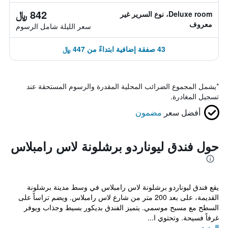
842 ﷼
Deluxe room، نوع السرير غير
معروف
سعر الليلة شامل الرسوم
43 صفقة إضافية ابتداءً من 447 ﷼
*
يشمل المجموع الضرائب المحلية المقدرة والرسوم المستحقة عند
تسجيل المغادرة.
أفضل سعر
مضمون
حول فندق ليوناردو برشلونة لاس رامبلاس
يقع فندق ليوناردو برشلونة لاس رامبلاس في وسط مدينة برشلونة
القديمة، على بعد 200 متر من شارع لاس رامبلاس. ويضم تراساً على
السطح مع مسبح موسمي. يتميز الفندق بديكور بسيط وجذاب ويوفر
غرفاً فسيحة. وتحتوي ا...
المزيد