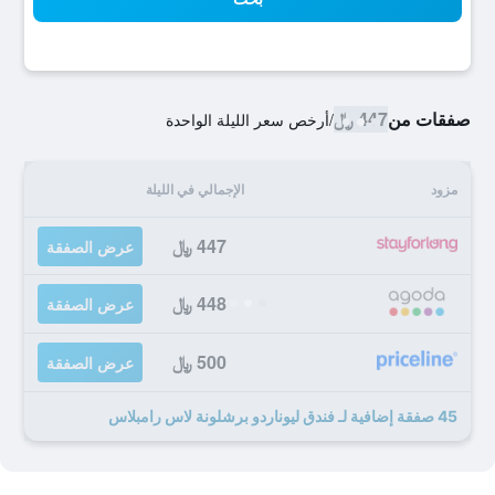
صفقات من
447 ﷼
/
أرخص سعر الليلة الواحدة
مزود
الإجمالي في الليلة
447 ﷼
عرض الصفقة
448 ﷼
عرض الصفقة
500 ﷼
عرض الصفقة
45 صفقة إضافية لـ فندق ليوناردو برشلونة لاس رامبلاس