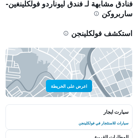
فنادق مشابهة لـ فندق ليوناردو فولكلينغين-
ساربروكن
استكشف فولكلينجن
اعرض على الخريطة
سيارت ايجار
سيارات للاستئجار في فولكلينجن
المطارات القريبة