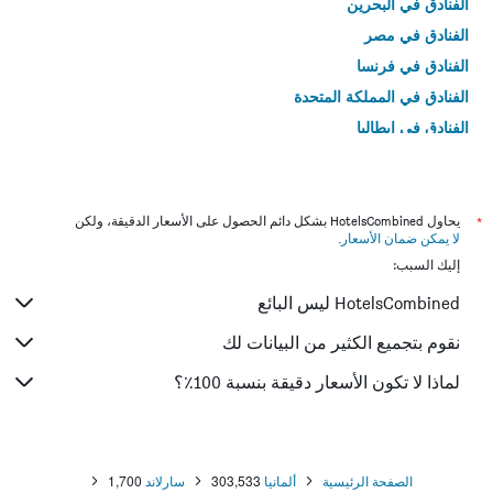
الفنادق في البحرين
الفنادق في مصر
الفنادق في فرنسا
الفنادق في المملكة المتحدة
الفنادق في إيطاليا
الفنادق في تايلاند
*
يحاول HotelsCombined بشكل دائم الحصول على الأسعار الدقيقة، ولكن
لا يمكن ضمان الأسعار
.
إليك السبب:
HotelsCombined ليس البائع
نقوم بتجميع الكثير من البيانات لك
لماذا لا تكون الأسعار دقيقة بنسبة 100٪؟
الصفحة الرئيسية
ألمانيا
303,533
سارلاند
1,700