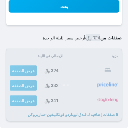
بحث
صفقات من
324 ﷼
/
أرخص سعر الليلة الواحدة
مزود
الإجمالي في الليلة
324 ﷼
عرض الصفقة
332 ﷼
عرض الصفقة
341 ﷼
عرض الصفقة
5 صفقات إضافية لـ فندق ليوناردو فولكلينغين-ساربروكن