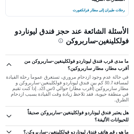
رحلات طيران إلى مطار فرانكفورت
الأسئلة الشائعة عند حجز فندق ليوناردو
فولكلينغين-ساربروكن
ما مدى قرب فندق ليوناردو فولكلينغين-ساربروكن من
أقرب مطار، مطار ساربروكين؟
في حالة عدم وجود ازدحام مروري، تستغرق عموماً رحلة القيادة
لمسافة 30.7 كم بين فندق ليوناردو فولكلينغين-ساربروكن و
مطار ساربروكين (أقرب مطار) حوالي 0س 23د. إذا كنت تقيم
في منطقة حيوية، فقد تلاحظ زيادة وقت القيادة بسبب ازدحام
الطرق.
هل يعتبر فندق ليوناردو فولكلينغين-ساربروكن صديقاً
للحيوانات الأليفة؟
ما هو رقم هاتف فندق ليوناردو فولكلينغين-ساربروكن؟