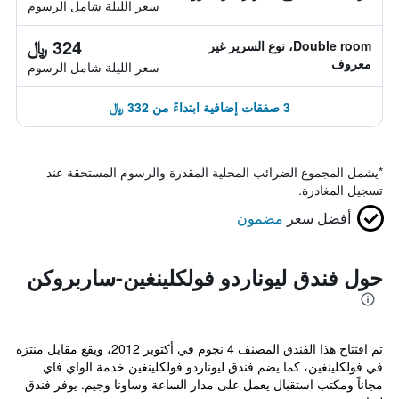
سعر الليلة شامل الرسوم
324 ﷼
Double room، نوع السرير غير
معروف
سعر الليلة شامل الرسوم
3 صفقات إضافية ابتداءً من 332 ﷼
*
يشمل المجموع الضرائب المحلية المقدرة والرسوم المستحقة عند
تسجيل المغادرة.
أفضل سعر
مضمون
حول فندق ليوناردو فولكلينغين-ساربروكن
تم افتتاح هذا الفندق المصنف 4 نجوم في أكتوبر 2012، ويقع مقابل منتزه
في فولكلينغين، كما يضم فندق ليوناردو فولكلينغين خدمة الواي فاي
مجاناً ومكتب استقبال يعمل على مدار الساعة وساونا وجيم. يوفر فندق