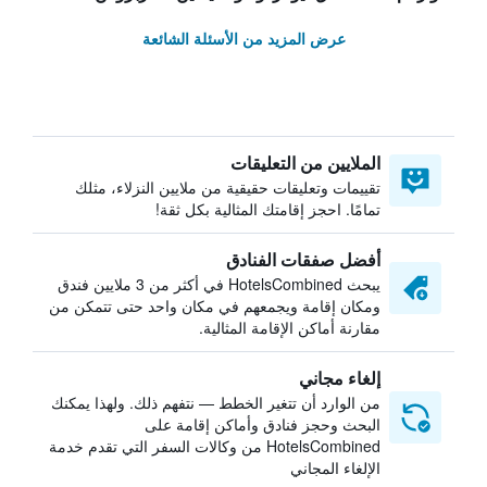
عرض المزيد من الأسئلة الشائعة
الملايين من التعليقات
تقييمات وتعليقات حقيقية من ملايين النزلاء، مثلك
تمامًا. احجز إقامتك المثالية بكل ثقة!
أفضل صفقات الفنادق
يبحث HotelsCombined في أكثر من 3 ملايين فندق
ومكان إقامة ويجمعهم في مكان واحد حتى تتمكن من
مقارنة أماكن الإقامة المثالية.
إلغاء مجاني
من الوارد أن تتغير الخطط — نتفهم ذلك. ولهذا يمكنك
البحث وحجز فنادق وأماكن إقامة على
HotelsCombined من وكالات السفر التي تقدم خدمة
الإلغاء المجاني