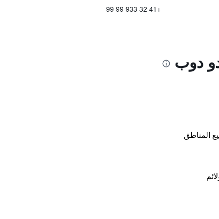
+41 32 933 99 99
دو دوب
ع المناطق
لائم