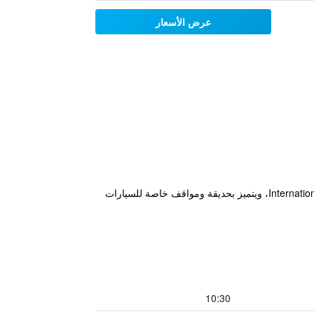
عرض الأسعار
يقع مكان إقامة "Hotel Les Rives Du Doubs" في لي برينيه، على بعد 15 كم من متحف International Watch and Clock Museum، ويتميز بحديقة ومواقف خاصة للسيارات
10:30