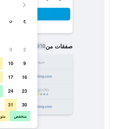
بح
ح
ن
608 ﷼
صفقات من
/
أرخص سعر اللي
3
2
مزود
الإجما
10
9
608
17
16
24
23
612
31
30
632
منخفض
متو