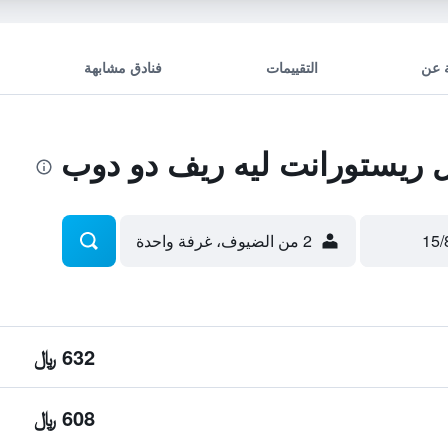
 عن
التقييمات
فنادق مشابهة
ريستورانت ليه ريف دو دوب
2 من الضيوف، غرفة واحدة
632 ﷼
608 ﷼