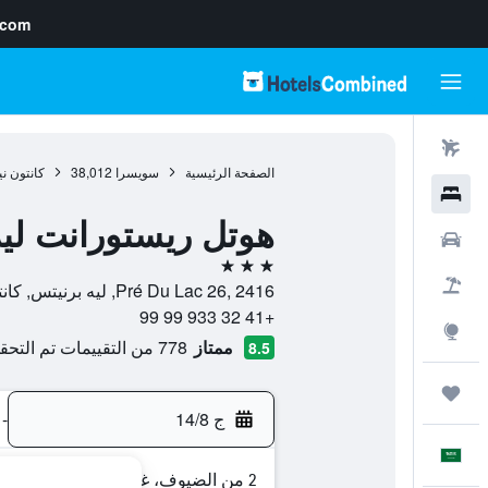
.com
رحلات طيران
الصفحة الرئيسية
سويسرا
38,012
كانتون ن
فنادق
هوتل ريستورانت لي
سيارات
3 نجوم
حزم العروض
Pré Du Lac 26, 2416, ليه برنيتس, كانتون نيوشاتل, سويسرا
+41 32 933 99 99
استكشاف
ممتاز
778 من التقييمات تم التحقق منها
8.5
رحلات
ج 14/8
-
العَرَبِيَّة
2 من الضيوف، غرفة واحدة