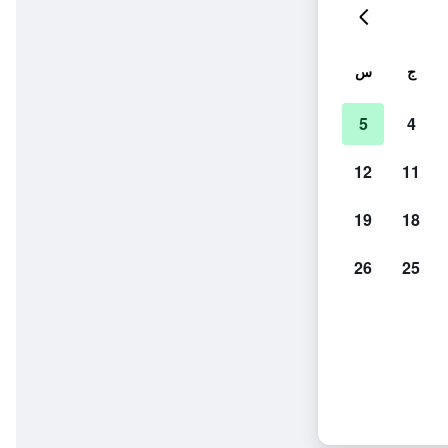
ج
س
5
4
12
11
19
18
26
25