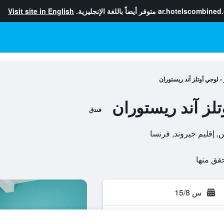
ar.hotelscombined
متوفر أيضاً باللغة الإنجليزية.
Visit site in English
ر - لوجي أوتلز آند ريستوران
تلز آند ريستوران
فندق
س 15/8