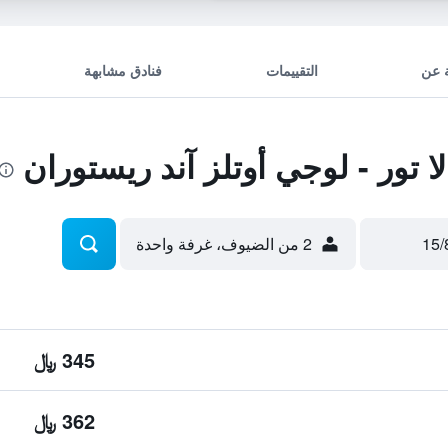
 عن
التقييمات
فنادق مشابهة
تور - لوجي أوتلز آند ريستوران
2 من الضيوف، غرفة واحدة
345 ﷼
362 ﷼