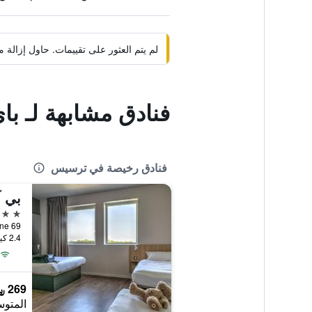
لم يتم العثور على تقييمات. حاول إزال
فنادق مشابهة لـ باي
فنادق رخيصة في ترسيس
بي آ
3 نجوم
69 Avenue Branne, ترسيس, إقليم جيروند, فرنسا
2.4 كيلومتر عن وسط المدينة
269 ﷼
المتوس