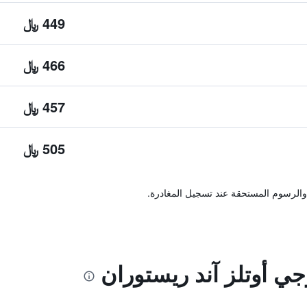
449 ﷼
466 ﷼
457 ﷼
505 ﷼
والرسوم المستحقة عند تسجيل المغادرة.
وجي أوتلز آند ريستوران