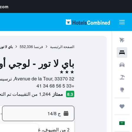
.com
رحلات طيران
الصفحة الرئيسية
فرنسا
552,336
باي لا تو
فنادق
باي لا تور - لوجي أو
سيارات
3 نجوم
حزم العروض
32 Avenue de la Tour, 33370, ترسيس, إقليم جيروند, فرنسا
+33 5 56 68 34 41
استكشاف
ممتاز
1,244 من التقييمات تم التحقق منها
8.3
رحلات
ج 14/8
-
العَرَبِيَّة
2 من الضيوف، غرفة واحدة