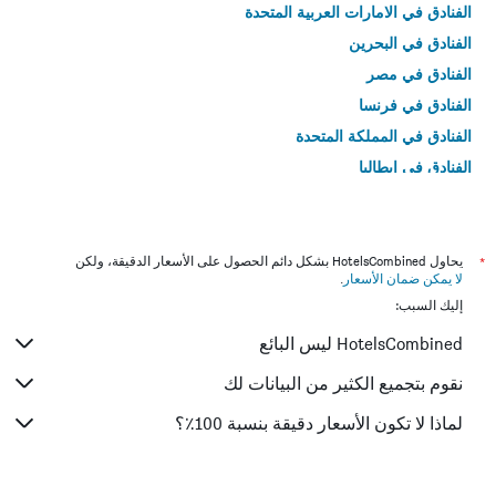
الفنادق في الامارات العربية المتحدة
الفنادق في البحرين
الفنادق في مصر
الفنادق في فرنسا
الفنادق في المملكة المتحدة
الفنادق في إيطاليا
الفنادق في تايلاند
*
يحاول HotelsCombined بشكل دائم الحصول على الأسعار الدقيقة، ولكن
لا يمكن ضمان الأسعار
.
إليك السبب:
HotelsCombined ليس البائع
نقوم بتجميع الكثير من البيانات لك
لماذا لا تكون الأسعار دقيقة بنسبة 100٪؟