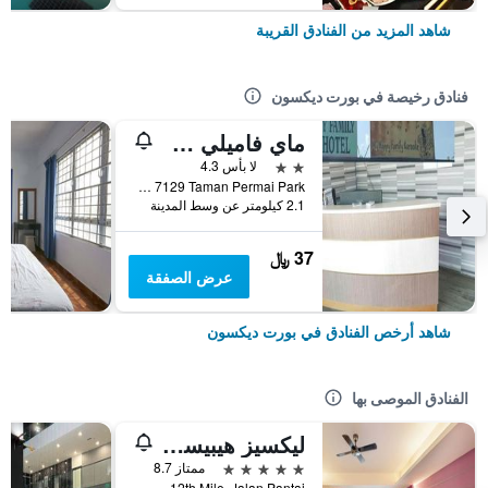
شاهد المزيد من الفنادق القريبة
فنادق رخيصة في بورت ديكسون
ماي فاميلي هوتل
2 نجمتين
لا بأس 4.3
PT 7129 Taman Permai Park, بورت ديكسون, ماليزيا
2.1 كيلومتر عن وسط المدينة
37 ﷼
عرض الصفقة
شاهد أرخص الفنادق في بورت ديكسون
الفنادق الموصى بها
ليكسيز هيبيسكوس بورت ديكسون
5 نجوم
ممتاز 8.7
12th Mile, Jalan Pantai, بورت ديكسون, ماليزيا