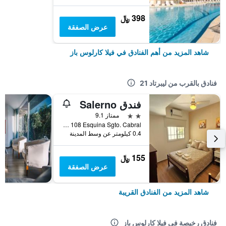
398 ﷼
عرض الصفقة
شاهد المزيد من أهم الفنادق في فيلا كارلوس باز
فنادق بالقرب من ليبرتاد 21
فندق Salerno
2 نجمتين
ممتاز 9.1
Juan B. Justo 108 Esquina Sgto. Cabral, فيلا كارلوس باز, محافظة كوردوبا, الأرجنتين
0.4 كيلومتر عن وسط المدينة
155 ﷼
عرض الصفقة
شاهد المزيد من الفنادق القريبة
فنادق رخيصة في فيلا كارلوس باز