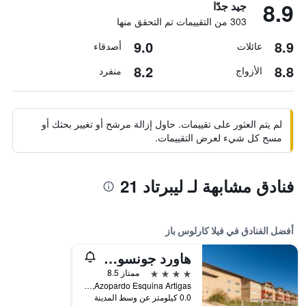
8.9
جيد جدًا
303 من التقييمات تم التحقق منها
9.0
8.9
عائلات
أصدقاء
8.2
8.8
الأزواج
منفرد
لم يتم العثور على تقييمات. حاول إزالة مرشح أو تغيير بحثك أو
مسح كل شيء لعرض التقييمات.
فنادق مشابهة لـ ليبرتاد 21
أفضل الفنادق في فيلا كارلوس باز
هاورد جونسون باي ويندام فيلا كارلوس باث
4 نجوم
ممتاز 8.5
Azopardo Esquina Artigas, فيلا كارلوس باز, محافظة كوردوبا, الأرجنتين
0.0 كيلومتر عن وسط المدينة