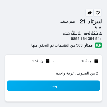
ليبرتاد 21
شقق فندقية
2 نجمتين
فيلا كارلوس باز، الأرجنتين
+54 354 164 9855
ممتاز
303 من التقييمات تم التحقق منها
8.9
ح 16/8
-
ن 17/8
2 من الضيوف، غرفة واحدة
بحث