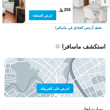
255 ﷼
عرض الصفقة
شاهد أرخص الفنادق في ماسافرا
استكشف ماسافرا
اعرض على الخريطة
سيارت ايجار