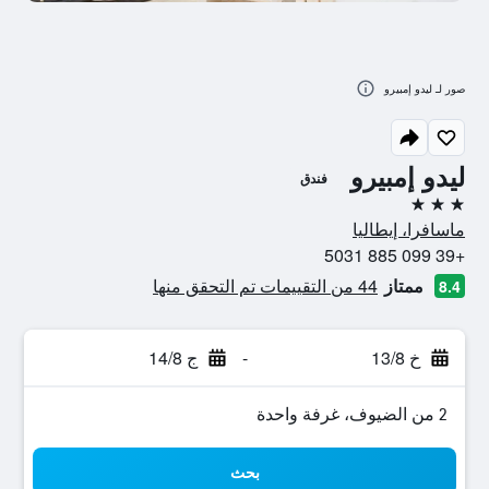
صور لـ ليدو إمبيرو
ليدو إمبيرو
فندق
3 نجوم
ماسافرا، إيطاليا
+39 099 885 5031
ممتاز
44 من التقييمات تم التحقق منها
8.4
خ 13/8
-
ج 14/8
2 من الضيوف، غرفة واحدة
بحث