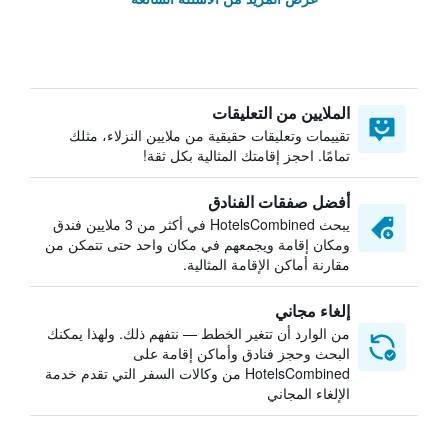
الملايين من التعليقات
تقييمات وتعليقات حقيقية من ملايين النزلاء، مثلك
تمامًا. احجز إقامتك المثالية بكل ثقة!
أفضل صفقات الفنادق
يبحث HotelsCombined في أكثر من 3 ملايين فندق
ومكان إقامة ويجمعهم في مكان واحد حتى تتمكن من
مقارنة أماكن الإقامة المثالية.
إلغاء مجاني
من الوارد أن تتغير الخطط — نتفهم ذلك. ولهذا يمكنك
البحث وحجز فنادق وأماكن إقامة على
HotelsCombined من وكالات السفر التي تقدم خدمة
الإلغاء المجاني