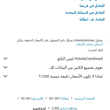
الفنادق في فرنسا
الفنادق في المملكة المتحدة
الفنادق في إيطاليا
الفنادق في تايلاند
*
يحاول HotelsCombined بشكل دائم الحصول على الأسعار الدقيقة، ولكن
لا يمكن ضمان الأسعار
.
إليك السبب:
HotelsCombined ليس البائع
نقوم بتجميع الكثير من البيانات لك
لماذا لا تكون الأسعار دقيقة بنسبة 100٪؟
الصفحة الرئيسية
إيطاليا
521,947
إقليم بوليا
50,184
مقاطعة تارانتو
2,362
ليدو إمبيرو