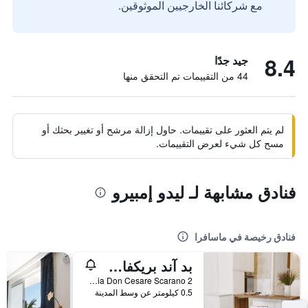
مع شركائنا الخارجيين الموثوقين.
8.4
جيد جدًا
44 من التقييمات تم التحقق منها
لم يتم العثور على تقييمات. حاول إزالة مرشح أو تغيير بحثك أو
مسح كل شيء لعرض التقييمات.
فنادق مشابهة لـ ليدو إمبيرو
فنادق رخيصة في ماسافرا
بد آند بريكفاست سوتو لا فولتا
Via Don Cesare Scarano 2, ماسافرا, مقاطعة تارانتو, إيطاليا
0.5 كيلومتر عن وسط المدينة