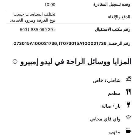
10:00
وقت تسجيل المغادرة
تختلف السياسات حسب
الدفع والإلغاء
نوع الغرفة ومزود الخدمة.
+39 099 885 5031
رقم مكتب الاستقبال
رقم الرخصة: 073015A100021736, IT073015A100021736
المزايا ووسائل الراحة في ليدو إمبيرو
شاطىء خاص
مطعم
بار / صالة
واي فاي مجاني
مقهى