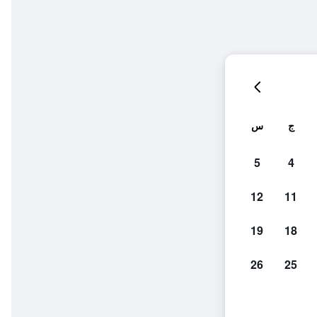
ج
س
5
4
12
11
19
18
26
25