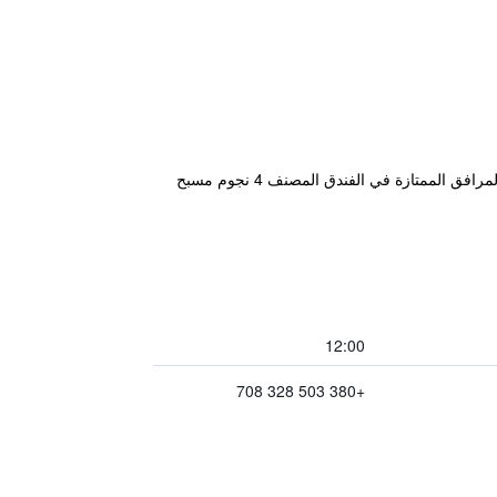
يوفر Ligena Hotel المريح والذي يقع في مدينة بوريسبيل خدمة واي فاي مجاناً بالإضافة إلى سونا وجاكوزي. تشمل بعض المرافق الممتازة في الفندق المصنف 4 نجوم مسبح
12:00
+380 503 328 708