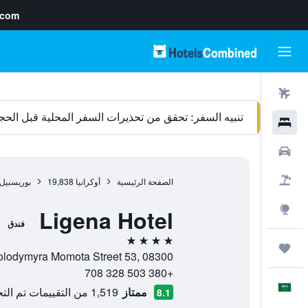
.com
رحلات طيران
تنبيه السفر: تحقق من تحذيرات السفر المحلية قبل الحج
فنادق
سيارات
حزم العروض
الصفحة الرئيسية
أوكرانيا
19,838
بوريسبيل
استكشاف
Ligena Hotel
فندق
4 نجوم
رحلات
Volodymyra Momota Street 53, 08300, بوريسبيل, مقاطعة كييف أوبلاست, أوكر
+380 503 328 708
العَرَبِيَّة
ممتاز
1,519 من التقييمات تم التحقق منها
8.1