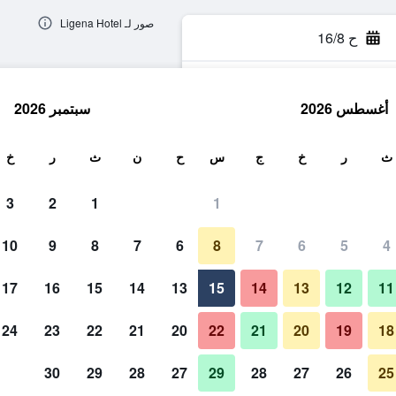
صور لـ Ligena Hotel
ح 16/8
أغسطس 2026
سبتمبر 2026
ث
ث
ر
خ
ج
س
ح
ن
ث
ر
خ
3
2
1
1
10
9
8
7
6
8
7
6
5
4
17
16
15
14
13
15
14
13
12
11
عرض الأسعار
24
23
22
21
20
22
21
20
19
18
30
29
28
27
29
28
27
26
25
عرض الأسعار