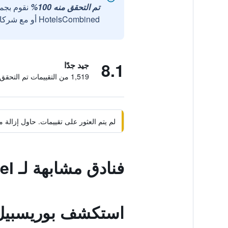
تم التحقق منه 100%
نقوم بجم
HotelsCombined أو مع شركائنا الخارجيين الموثوقين.
8.1
جيد جدًا
1,519 من التقييمات تم التحقق منها
لم يتم العثور على تقييمات. حاول إزال
فنادق مشابهة لـ Ligena Hotel
استكشف بوريسبيل