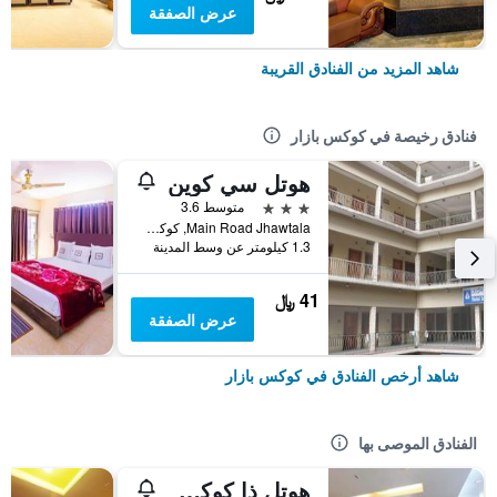
عرض الصفقة
شاهد المزيد من الفنادق القريبة
فنادق رخيصة في كوكس بازار
هوتل سي كوين
3 نجوم
متوسط 3.6
Main Road Jhawtala, كوكس بازار, بنغلاديش
1.3 كيلومتر عن وسط المدينة
41 ﷼
عرض الصفقة
شاهد أرخص الفنادق في كوكس بازار
الفنادق الموصى بها
هوتل ذا كوكس توداي