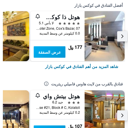
أفضل الفنادق في كوكس بازار
هوتل ذا كوكس توداي
5 نجوم
لا بأس 5.1
Hotel Motel Zone, Cox's Bazar, 07, كوكس بازار, بنغلاديش
0.0 كيلومتر عن وسط المدينة
177 ﷼
عرض الصفقة
شاهد المزيد من أهم الفنادق في كوكس بازار
فنادق بالقرب من لايت هاوس فاميلي ريتريت
هوتل بيتش واي
3 نجوم
جيد 6.2
House #21, Block # C, Kolatoli, كوكس بازار, بنغلاديش
0.2 كيلومتر عن وسط المدينة
107 ﷼